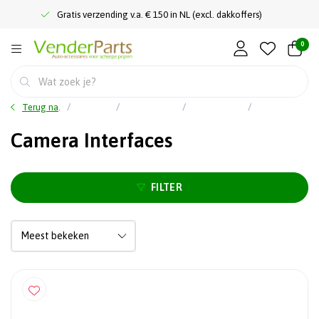
Gratis verzending v.a. € 150 in NL (excl. dakkoffers)
0
Terug naar home
Car audio
Spiegelmonitor
Camera's - Beeldschermen
Camera Interfaces
Camera Interfaces
FILTER