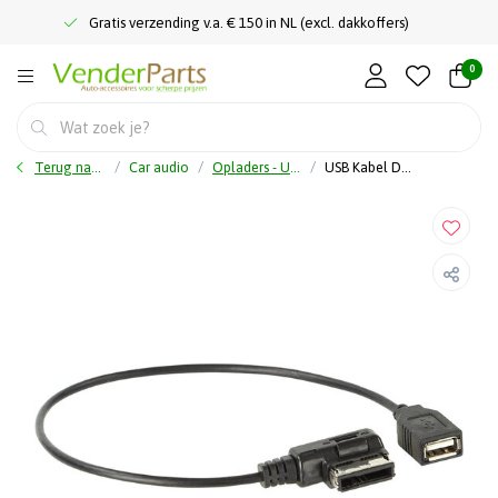
Gratis verzending v.a. € 150 in NL (excl. dakkoffers)
0
Terug naar home
Car audio
Opladers - USB kabels - Omvormers
USB Kabel Diverse modellen Audi MMI -> USB