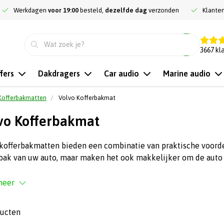
Werkdagen
voor 19:00
besteld,
dezelfde dag
verzonden
Klante
9.3
3667
kl
fers
Dakdragers
Car audio
Marine audio
Kofferbakmatten
Volvo Kofferbakmat
vo Kofferbakmat
kofferbakmatten bieden een combinatie van praktische voordel
bak van uw auto, maar maken het ook makkelijker om de auto 
meer
ducten