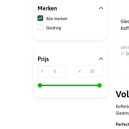
Merken
Alle merken
Gle
Gledring
Kof
(ex
(Lag
adv
O
Prijs
€
€
Vo
Kofferb
Gledrin
Perfec