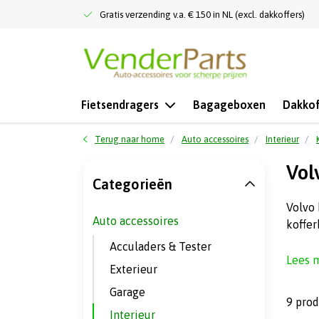
Gratis verzending v.a. € 150 in NL (excl. dakkoffers)
Fietsendragers
Bagageboxen
Dakkof
Terug naar home
Auto accessoires
Interieur
Vol
Categorieën
Volvo 
Auto accessoires
koffer
Acculaders & Tester
Lees 
Exterieur
Garage
9 pro
Interieur