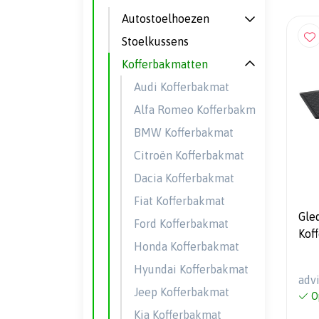
Autostoelhoezen
Stoelkussens
Kofferbakmatten
Audi Kofferbakmat
Alfa Romeo Kofferbakmat
BMW Kofferbakmat
Citroën Kofferbakmat
Dacia Kofferbakmat
Fiat Kofferbakmat
Gle
Ford Kofferbakmat
Kof
Honda Kofferbakmat
201
Hyundai Kofferbakmat
adv
Jeep Kofferbakmat
O
Kia Kofferbakmat