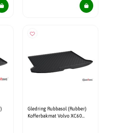
)
Gledring Rubbasol (Rubber)
Kofferbakmat Volvo XC60
2008-2016 (met
ruimtebesparend reservewiel)