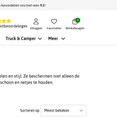
n beoordelen ons met een
9.3
!
0
antbeoordelingen
Inloggen
Favorieten
Winkelwagen
Truck & Camper
Meer
en en stijl. Ze beschermen niet alleen de
schoon en netjes te houden.
Sorteren op