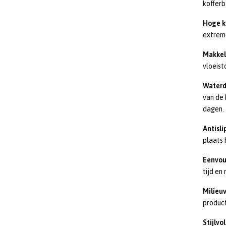
kofferb
Hoge k
extrem
Makkeli
vloeist
Waterd
van de 
dagen.
Antisli
plaats 
Eenvou
tijd en
Milieuv
produc
Stijlvo