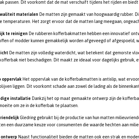
ak passen. Dit voorkomt dat de mat verschuift tijdens het rijden en bie
waliteit materialen
De matten zijn gemaakt van hoogwaardig rubber. Dit
e temperaturen. Het zorgt ervoor dat de matten lang meegaan, ongeac
jk te reinigen
De rubberen kofferbakmatten hebben een innovatief ontw
offen of modder kunnen gemakkelijk worden afgeveegd of afgespoeld, wa
icht
De matten zijn volledig waterdicht, wat betekent dat gemorste vloe
kofferbak niet beschadigen. Dit maakt ze ideaal voor dagelijks gebruik, 
p oppervlak
Het oppervlak van de kofferbakmatten is antislip, wat ervoor
blijven liggen. Dit voorkomt schade aan zowel de lading als de binnenkan
dige installatie
Dankzij het op maat gemaakte ontwerp zijn de kofferbak
 moeite om ze in de kofferbak te plaatsen.
riendelijk
Gledring gebruikt bij de productie van hun matten milieuvriend
ten een duurzame keuze voor consumenten die waarde hechten aan milie
l ontwerp
Naast functionaliteit bieden de matten ook een strak en modern