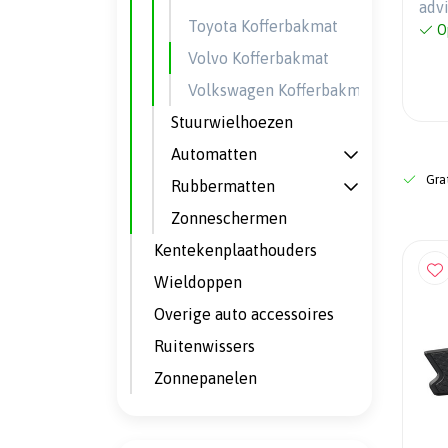
adv
Toyota Kofferbakmat
O
Volvo Kofferbakmat
Volkswagen Kofferbakmat
Stuurwielhoezen
Automatten
Grat
Rubbermatten
Zonneschermen
Kentekenplaathouders
Wieldoppen
Overige auto accessoires
Ruitenwissers
Zonnepanelen