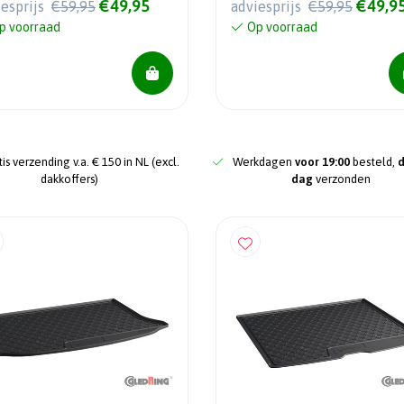
€49,95
€49,9
iesprijs
€59,95
adviesprijs
€59,95
p voorraad
Op voorraad
is verzending v.a. € 150 in NL (excl.
Werkdagen
voor 19:00
besteld,
dakkoffers)
dag
verzonden