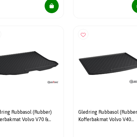
dring Rubbasol (Rubber)
Gledring Rubbasol (Rubber
ferbakmat Volvo V70 &
Kofferbakmat Volvo V40
0 2007-2016
D2/D3/D4 (Euro6) 2018-
(Hoge laadvloer)