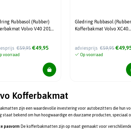
dring Rubbasol (Rubber)
Gledring Rubbasol (Rubber
ferbakmat Volvo V40 2012-
Kofferbakmat Volvo XC40
cl. D2/D3/D4 Euro6 2018-)
2018-
e laadvloer)
€49,95
€49,9
iesprijs
€59,95
adviesprijs
€59,95
p voorraad
Op voorraad
lvo Kofferbakmat
akmatten zijn een waardevolle investering voor autobezitters die hun v
g staat bekend om hun hoogwaardige en duurzame producten, speciaal o
te pasvorm
De kofferbakmatten zijn op maat gemaakt voor verschillende