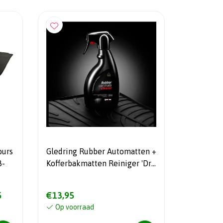
ours
Gledring Rubber Automatten +
8-
Kofferbakmatten Reiniger 'Dry
Cleaner' - 500ml
5
€13,95
Op voorraad