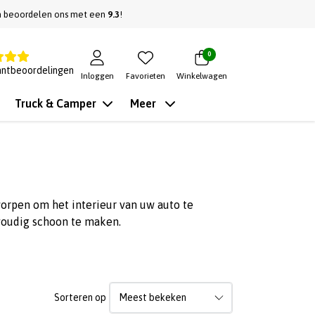
n beoordelen ons met een
9.3
!
0
antbeoordelingen
Inloggen
Favorieten
Winkelwagen
Truck & Camper
Meer
orpen om het interieur van uw auto te
oudig schoon te maken.
Sorteren op