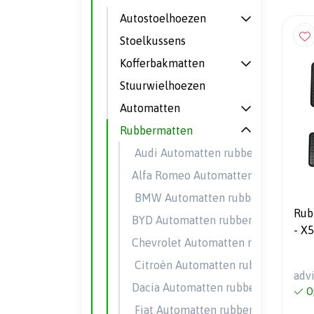
Autostoelhoezen
Stoelkussens
Kofferbakmatten
Stuurwielhoezen
Automatten
Rubbermatten
Audi Automatten rubber
Alfa Romeo Automatten rubber
BMW Automatten rubber
Rub
BYD Automatten rubber
- X
Chevrolet Automatten rubber
mon
Citroën Automatten rubber
adv
Dacia Automatten rubber
O
Fiat Automatten rubber