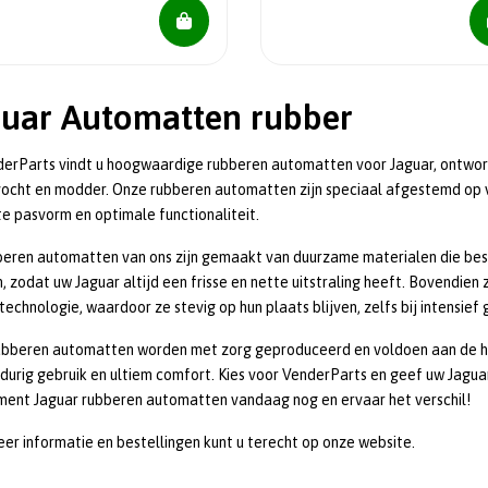
guar Automatten rubber
derParts vindt u hoogwaardige rubberen automatten voor Jaguar, ontwor
ocht en modder. Onze rubberen automatten zijn speciaal afgestemd op 
e pasvorm en optimale functionaliteit.
eren automatten van ons zijn gemaakt van duurzame materialen die bestan
n, zodat uw Jaguar altijd een frisse en nette uitstraling heeft. Bovendie
ptechnologie, waardoor ze stevig op hun plaats blijven, zelfs bij intensief 
ubberen automatten worden met zorg geproduceerd en voldoen aan de ho
durig gebruik en ultiem comfort. Kies voor VenderParts en geef uw Jaguar 
ment Jaguar rubberen automatten vandaag nog en ervaar het verschil!
er informatie en bestellingen kunt u terecht op onze website.