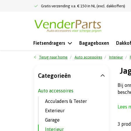
Gratis verzending v.a. € 150 in NL (excl. dakkoffers)
Fietsendragers
Bagageboxen
Dakkof
Terug naar home
Auto accessoires
Interieur
Jag
Categorieën
Bij on
Auto accessoires
besch
Acculaders & Tester
Lees 
Exterieur
Garage
3 pro
Interieur