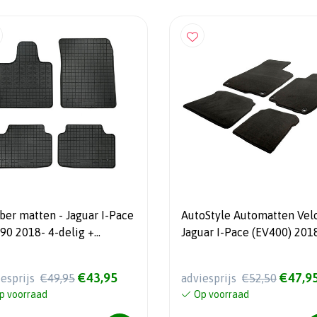
ber matten - Jaguar I-Pace
AutoStyle Automatten Vel
590 2018- 4-delig +
Jaguar I-Pace (EV400) 201
tagesysteem
€43,95
€47,9
iesprijs
€49,95
adviesprijs
€52,50
p voorraad
Op voorraad