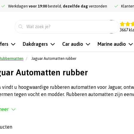
Werkdagen
voor 19:00
besteld,
dezelfde dag
verzonden
Klante
9.3
3667
kl
fers
Dakdragers
Car audio
Marine audio
Rubbermatten
Jaguar Automatten rubber
uar Automatten rubber
s vindt u hoogwaardige rubberen automatten voor Jaguar, ontw
ermen tegen vocht en modder. Rubberen automatten zijn eenv
meer
ducten