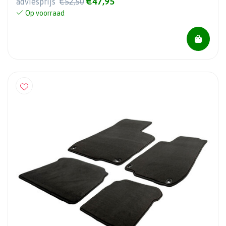
€47,95
adviesprijs
€52,50
Op voorraad