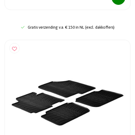
Gratis verzending v.a. € 150 in NL (excl. dakkoffers)