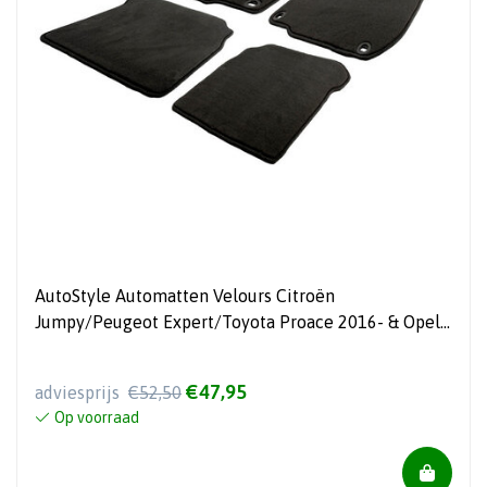
AutoStyle Automatten Velours Citroën
Jumpy/Peugeot Expert/Toyota Proace 2016- & Opel
Vivaro 2019- & Fiat Scudo 2022- (alleen voor)
(stoel/bank + ovale clips)
€47,95
adviesprijs
€52,50
Op voorraad