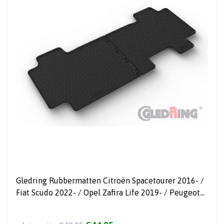
Gledring Rubbermatten Citroën Spacetourer 2016- /
Fiat Scudo 2022- / Opel Zafira Life 2019- / Peugeot
Traveller 2016- / Toyota Proace Verso 2016- (2de
zitrij) (G profiel 2-delig + montageclips)