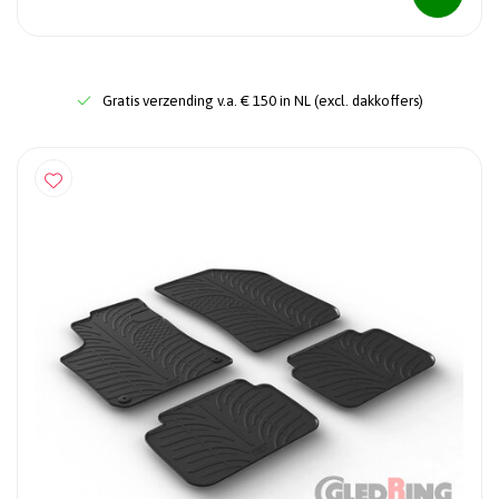
Gratis verzending v.a. € 150 in NL (excl. dakkoffers)