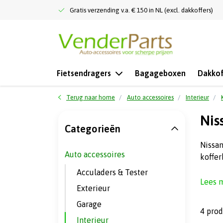
Gratis verzending v.a. € 150 in NL (excl. dakkoffers)
Fietsendragers
Bagageboxen
Dakkof
Terug naar home
Auto accessoires
Interieur
Nis
Categorieën
Nissan
Auto accessoires
koffer
Acculaders & Tester
Lees 
Exterieur
Garage
4 pro
Interieur