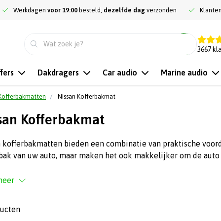
Werkdagen
voor 19:00
besteld,
dezelfde dag
verzonden
Klante
9.3
3667
kl
fers
Dakdragers
Car audio
Marine audio
Kofferbakmatten
Nissan Kofferbakmat
san Kofferbakmat
 kofferbakmatten bieden een combinatie van praktische voorde
bak van uw auto, maar maken het ook makkelijker om de auto 
meer
ducten