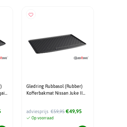
)
Gledring Rubbasol (Rubber)
qai
Kofferbakmat Nissan Juke II
le
2019- (hoge variable
laadvloer)
5
€49,95
adviesprijs
€59,95
Op voorraad