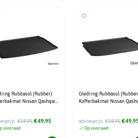
dring Rubbasol (Rubber)
Gledring Rubbasol (Rubber
ferbakmat Nissan Qashqai
Kofferbakmat Nissan Qash
2014-2020 (hoge variable
III (J12) 2021- (hoge variab
vloer)
laadvloer)
€49,95
€49,9
iesprijs
€59,95
adviesprijs
€59,95
p voorraad
Op voorraad