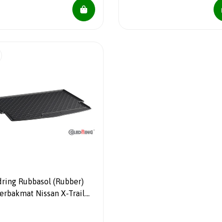
dring Rubbasol (Rubber)
ferbakmat Nissan X-Trail
1- (Hoge laadvloer)