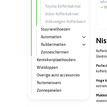
adv
Toyota Kofferbakmat
O
Volvo Kofferbakmat
Volkswagen Kofferbakmat
Stuurwielhoezen
Automatten
Ni
Rubbermatten
Kofferb
Zonneschermen
Gledrin
Kentekenplaathouders
Perfec
Wieldoppen
kofferb
Overige auto accessoires
Hoge k
Ruitenwissers
extrem
Zonnepanelen
Makkeli
vloeist