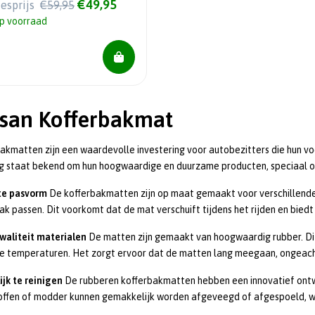
€49,95
iesprijs
€59,95
p voorraad
ssan Kofferbakmat
akmatten zijn een waardevolle investering voor autobezitters die hun v
g staat bekend om hun hoogwaardige en duurzame producten, speciaal o
te pasvorm
De kofferbakmatten zijn op maat gemaakt voor verschillende
ak passen. Dit voorkomt dat de mat verschuift tijdens het rijden en bie
waliteit materialen
De matten zijn gemaakt van hoogwaardig rubber. Dit
e temperaturen. Het zorgt ervoor dat de matten lang meegaan, ongeac
jk te reinigen
De rubberen kofferbakmatten hebben een innovatief ontw
offen of modder kunnen gemakkelijk worden afgeveegd of afgespoeld, wa