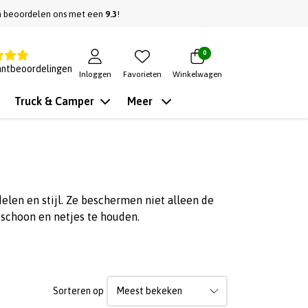
n beoordelen ons met een
9.3
!
0
antbeoordelingen
Inloggen
Favorieten
Winkelwagen
Truck & Camper
Meer
len en stijl. Ze beschermen niet alleen de
schoon en netjes te houden.
Sorteren op