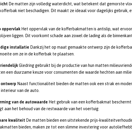
icht
De matten zijn volledig waterdicht, wat betekent dat gemorste vloe
kofferbak niet beschadigen. Dit maakt ze ideaal voor dagelijks gebruik, 
p oppervlak
Het oppervlak van de kofferbakmatten is antislip, wat ervoor
blijven liggen. Dit voorkomt schade aan zowel de lading als de binnenkan
dige installatie
Dankzij het op maat gemaakte ontwerp zijn de kofferbak
 moeite om ze in de kofferbak te plaatsen.
riendelijk
Gledring gebruikt bij de productie van hun matten milieuvriend
ten een duurzame keuze voor consumenten die waarde hechten aan milie
l ontwerp
Naast functionaliteit bieden de matten ook een strak en modern
 interieur van de auto.
rming van de autowaarde
Het gebruik van een kofferbakmat beschermt d
gt aan het behoud van de restwaarde van het voertuig.
are kwaliteit
De matten bieden een uitstekende prijs-kwaliteitverhoud
akmatten bieden, maken ze tot een slimme investering voor autoliefhebb