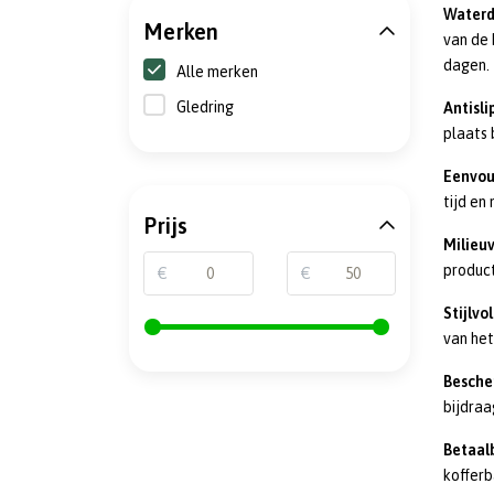
Waterd
Merken
van de 
dagen.
Alle merken
Gledring
Antisli
plaats 
Eenvou
tijd en
Prijs
Milieuv
produc
€
€
Stijlvo
van het
Besche
bijdraa
Betaalb
kofferb