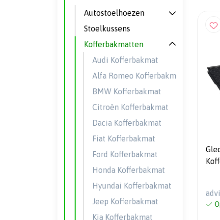
Autostoelhoezen
Stoelkussens
Kofferbakmatten
Audi Kofferbakmat
Alfa Romeo Kofferbakmat
BMW Kofferbakmat
Citroën Kofferbakmat
Dacia Kofferbakmat
Fiat Kofferbakmat
Gle
Ford Kofferbakmat
Kof
Honda Kofferbakmat
II 
laad
Hyundai Kofferbakmat
adv
Jeep Kofferbakmat
O
Kia Kofferbakmat