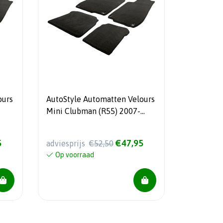
ours
AutoStyle Automatten Velours
Mini Clubman (R55) 2007-
2015
5
€47,95
adviesprijs
€52,50
Op voorraad