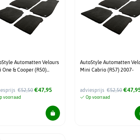
oStyle Automatten Velours
AutoStyle Automatten Vel
i One & Cooper (R50)
Mini Cabrio (R57) 2007-
1-2007
€47,95
€47,9
iesprijs
€52,50
adviesprijs
€52,50
p voorraad
Op voorraad