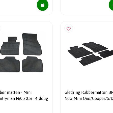
ber matten - Mini
Gledring Rubbermatten 
ntryman F60 2016- 4-delig
New Mini One/Cooper/S/
R56 2006-2014 (T profiel 
delig + montageclips)