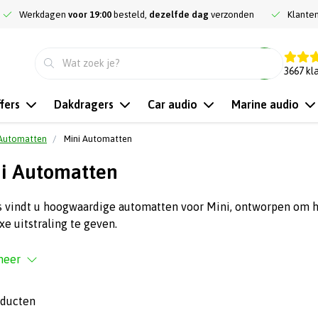
Werkdagen
voor 19:00
besteld,
dezelfde dag
verzonden
Klante
9.3
3667
kl
fers
Dakdragers
Car audio
Marine audio
Automatten
Mini Automatten
i Automatten
s vindt u hoogwaardige automatten voor Mini, ontworpen om h
xe uitstraling te geven.
meer
oducten