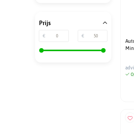
Prijs
€
€
Aut
Min
200
adv
O