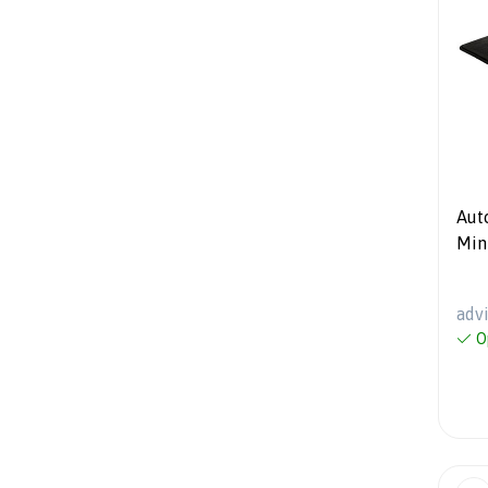
Aut
Min
200
adv
O