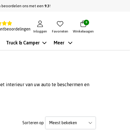
n beoordelen ons met een
9.3
!
0
antbeoordelingen
Inloggen
Favorieten
Winkelwagen
Truck & Camper
Meer
et interieur van uw auto te beschermen en
Sorteren op