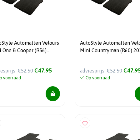
oStyle Automatten Velours
AutoStyle Automatten Vel
i One & Cooper (R56)
Mini Countryman (R60) 20
7-2014
2016
€47,95
€47,9
iesprijs
€52,50
adviesprijs
€52,50
p voorraad
Op voorraad