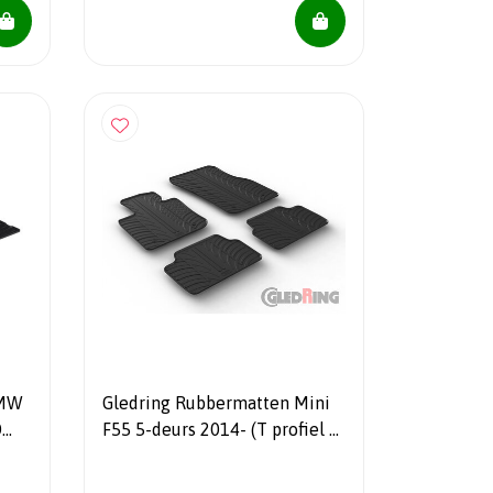
BMW
Gledring Rubbermatten Mini
D
F55 5-deurs 2014- (T profiel 4-
4-
delig + montageclips)