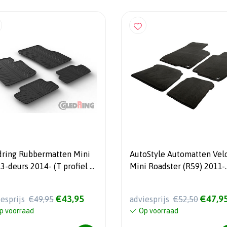
dring Rubbermatten Mini
AutoStyle Automatten Vel
3-deurs 2014- (T profiel 4-
Mini Roadster (R59) 2011-
ig + montageclips)
2015
€43,95
€47,9
iesprijs
€49,95
adviesprijs
€52,50
p voorraad
Op voorraad