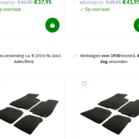
€37,95
€43,9
iesprijs
€42,95
adviesprijs
€49,95
p voorraad
Op voorraad
is verzending v.a. € 150 in NL (excl.
Werkdagen
voor 19:00
besteld,
dakkoffers)
dag
verzonden