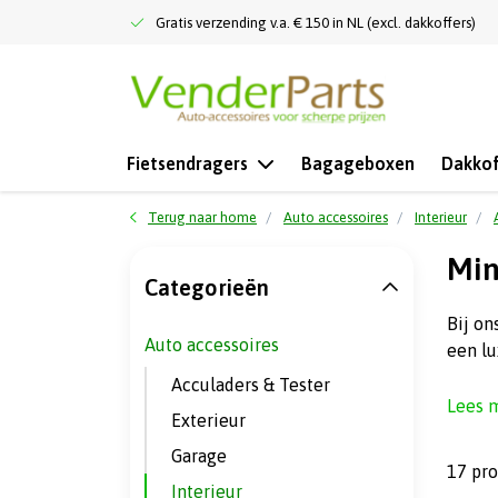
Gratis verzending v.a. € 150 in NL (excl. dakkoffers)
Fietsendragers
Bagageboxen
Dakkof
Terug naar home
Auto accessoires
Interieur
Min
Categorieën
Bij on
Auto accessoires
een lu
Acculaders & Tester
Lees 
Exterieur
Garage
17 pr
Interieur