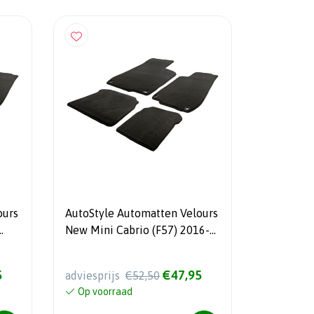
ours
AutoStyle Automatten Velours
New Mini Cabrio (F57) 2016-
(alleen voorste)
5
€47,95
adviesprijs
€52,50
Op voorraad