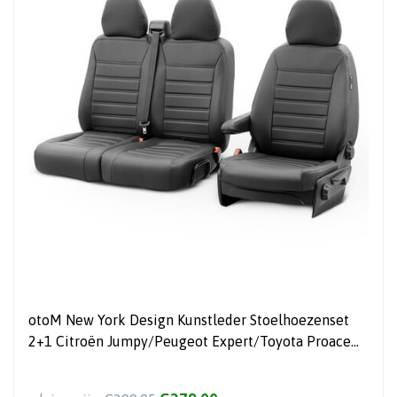
otoM New York Design Kunstleder Stoelhoezenset
2+1 Citroën Jumpy/Peugeot Expert/Toyota Proace
2016-/Opel Vivaro 2019-/ Fiat Scudo 2022- (met split
in stoel/bank)