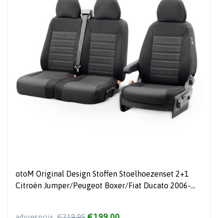
otoM Original Design Stoffen Stoelhoezenset 2+1
Citroën Jumper/Peugeot Boxer/Fiat Ducato 2006-
(met armsteun in bank)
€199,00
adviesprijs
€219,95