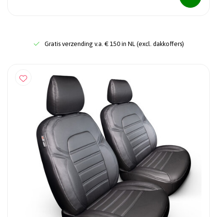
Gratis verzending v.a. € 150 in NL (excl. dakkoffers)