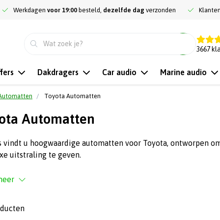
Werkdagen
voor 19:00
besteld,
dezelfde dag
verzonden
Klante
9.3
3667
kl
fers
Dakdragers
Car audio
Marine audio
Automatten
Toyota Automatten
ota Automatten
s vindt u hoogwaardige automatten voor Toyota, ontworpen om
xe uitstraling te geven.
meer
oducten