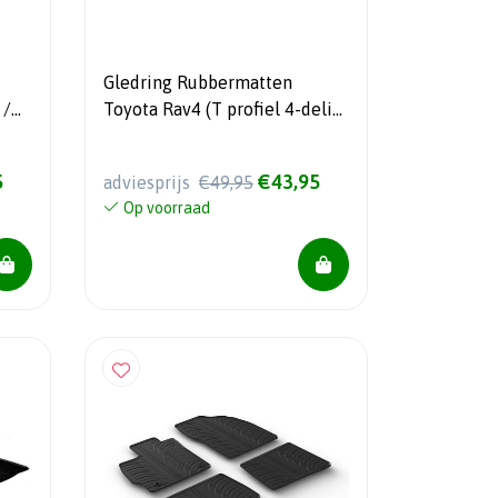
Gledring Rubbermatten
 /
Toyota Rav4 (T profiel 4-delig
fira
+ montageclips) 2005-2013
ller
5
€43,95
adviesprijs
€49,95
so
Op voorraad
l 2-