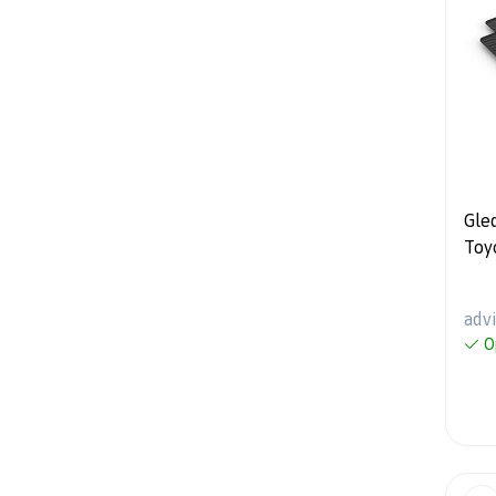
Gle
Toy
prof
mon
adv
O