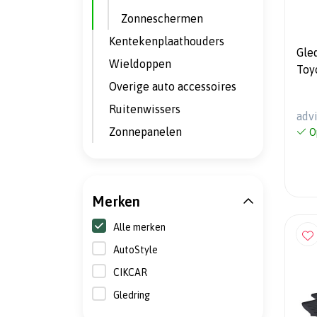
Zonneschermen
Kentekenplaathouders
Gle
Wieldoppen
Toy
Overige auto accessoires
2013
mon
Ruitenwissers
adv
Zonnepanelen
O
Merken
Alle merken
AutoStyle
CIKCAR
Gledring