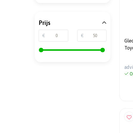
Prijs
€
€
Gle
Toy
Spo
4-d
adv
O