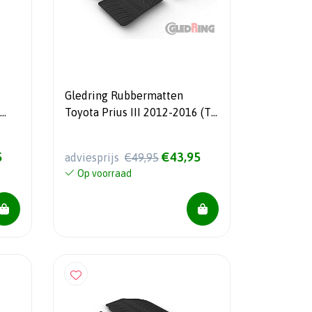
Gledring Rubbermatten
Toyota Prius III 2012-2016 (T
ig +
profiel 4-delig +
montageclips)
5
€43,95
adviesprijs
€49,95
Op voorraad