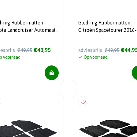
dring Rubbermatten
Gledring Rubbermatten
ota Landcruiser Automaat
Citroën Spacetourer 2016-
- (T profiel 4-delig +
Fiat Scudo 2022- / Opel Za
tageclips)
Life 2019- / Peugeot Trave
€43,95
€44,9
iesprijs
€49,95
adviesprijs
€49,95
2016- / Toyota Proace Ver
p voorraad
Op voorraad
2016- (2de zitrij) (G profie
delig + montageclips)