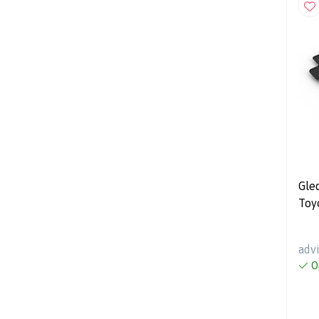
Gle
Toy
4-d
adv
O