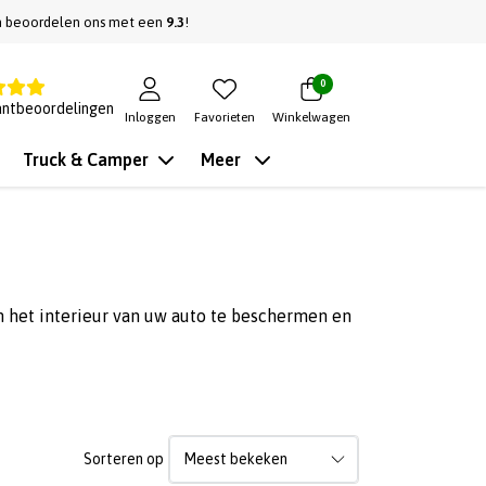
n beoordelen ons met een
9.3
!
0
antbeoordelingen
Inloggen
Favorieten
Winkelwagen
Truck & Camper
Meer
 het interieur van uw auto te beschermen en
Sorteren op