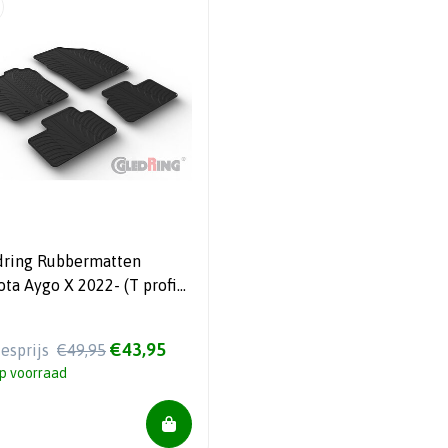
dring Rubbermatten
ota Aygo X 2022- (T profiel
elig + montageclips)
€43,95
iesprijs
€49,95
p voorraad