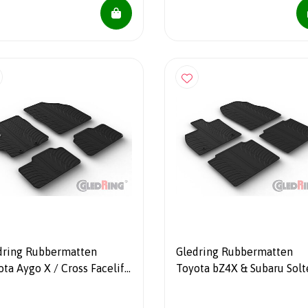
dring Rubbermatten
Gledring Rubbermatten
ta Aygo X / Cross Facelift
Toyota bZ4X & Subaru Solt
- (T profiel 4-delig +
2021- (T profiel 4-delig +
tageclips)
montageclips)