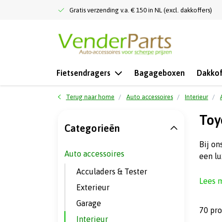
Gratis verzending v.a. € 150 in NL (excl. dakkoffers)
Fietsendragers
Bagageboxen
Dakkof
Terug naar home
Auto accessoires
Interieur
Toy
Categorieën
Bij on
Auto accessoires
een lu
Acculaders & Tester
Lees 
Exterieur
Garage
70 pr
Interieur