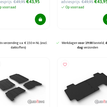
€43,95
€43,9
iesprijs
€49,95
adviesprijs
€49,95
p voorraad
Op voorraad
is verzending v.a. € 150 in NL (excl.
Werkdagen
voor 19:00
besteld,
dakkoffers)
dag
verzonden