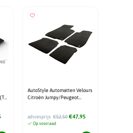
AutoStyle Automatten Velours
(T
Citroën Jumpy/Peugeot
Expert/Toyota Proace 2016- &
Opel Vivaro 2019- & Fiat
5
€47,95
adviesprijs
€52,50
Scudo 2022- (alleen voor)
Op voorraad
(stoel/bank + ovale clips)