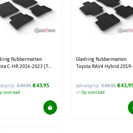
dring Rubbermatten
Gledring Rubbermatten
ota C-HR 2016-2023 (T
Toyota RAV4 Hybrid 2019-
iel 4-delig +
Suzuki Across Hybrid 2020
tageclips)
profiel 4-delig +
€43,95
€43,9
iesprijs
€49,95
adviesprijs
€49,95
montageclips)
p voorraad
Op voorraad