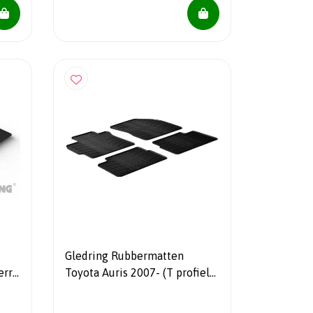
Gledring Rubbermatten
erra
Toyota Auris 2007- (T profiel
4-delig + montageclips)