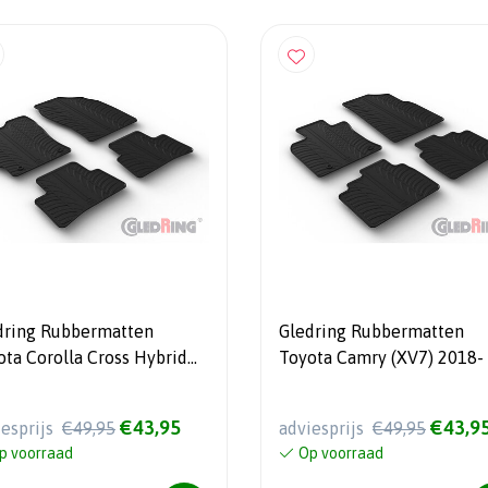
dring Rubbermatten
Gledring Rubbermatten
ota Corolla Cross Hybrid
Toyota Camry (XV7) 2018- 
- (T profiel 4-delig)
profiel 4-delig +
montageclips)
€43,95
€43,9
iesprijs
€49,95
adviesprijs
€49,95
p voorraad
Op voorraad