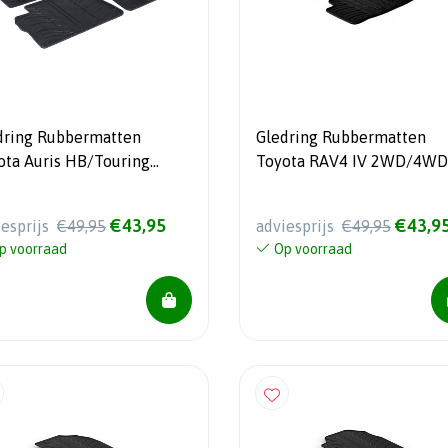
dring Rubbermatten
Gledring Rubbermatten
ota Auris HB/Touring
Toyota RAV4 IV 2WD/4WD
rt/Hybrid 2012- (T profiel
2013-2018 (T profiel 4-del
elig + montageclips)
montageclips)
€43,95
€43,9
iesprijs
€49,95
adviesprijs
€49,95
p voorraad
Op voorraad