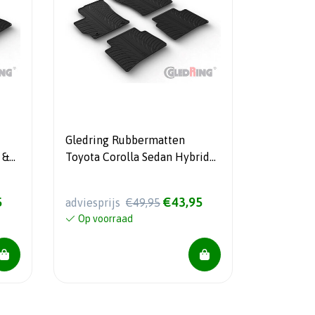
Gledring Rubbermatten
 &
Toyota Corolla Sedan Hybrid
- (T
12/2018- (T profiel 4-delig +
montageclips)
5
€43,95
adviesprijs
€49,95
Op voorraad