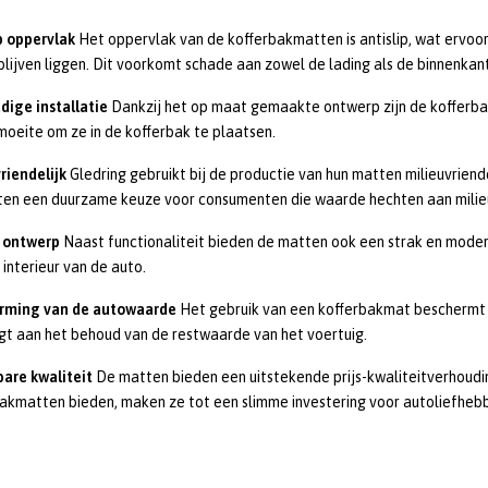
p oppervlak
Het oppervlak van de kofferbakmatten is antislip, wat ervoor
blijven liggen. Dit voorkomt schade aan zowel de lading als de binnenkan
dige installatie
Dankzij het op maat gemaakte ontwerp zijn de kofferbak
 moeite om ze in de kofferbak te plaatsen.
riendelijk
Gledring gebruikt bij de productie van hun matten milieuvriend
ten een duurzame keuze voor consumenten die waarde hechten aan milie
l ontwerp
Naast functionaliteit bieden de matten ook een strak en modern
 interieur van de auto.
rming van de autowaarde
Het gebruik van een kofferbakmat beschermt d
gt aan het behoud van de restwaarde van het voertuig.
are kwaliteit
De matten bieden een uitstekende prijs-kwaliteitverhoud
akmatten bieden, maken ze tot een slimme investering voor autoliefhebb