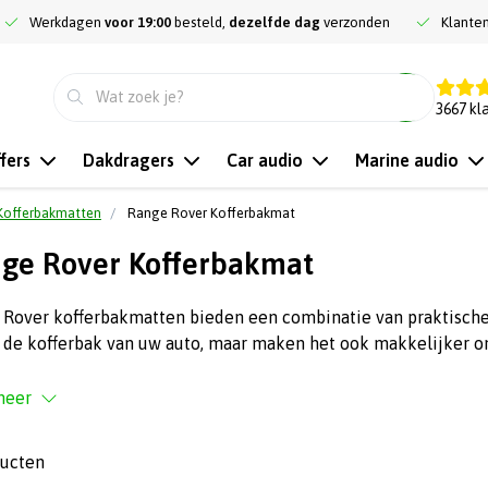
Werkdagen
voor 19:00
besteld,
dezelfde dag
verzonden
Klante
9.3
3667
kl
fers
Dakdragers
Car audio
Marine audio
Kofferbakmatten
Range Rover Kofferbakmat
ge Rover Kofferbakmat
Rover kofferbakmatten bieden een combinatie van praktische 
 de kofferbak van uw auto, maar maken het ook makkelijker o
meer
ducten