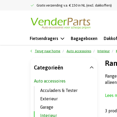
Gratis verzending v.a. € 150 in NL (excl. dakkoffers)
Fietsendragers
Bagageboxen
Dakkof
Terug naar home
Auto accessoires
Interieur
Ran
Categorieën
Range 
Auto accessoires
alleen
Acculaders & Tester
Lees 
Exterieur
Garage
3 pro
Interieur