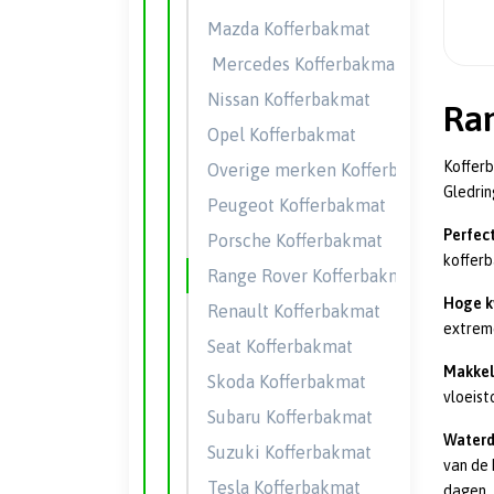
Mazda Kofferbakmat
Mercedes Kofferbakmat
Nissan Kofferbakmat
Ra
Opel Kofferbakmat
Kofferb
Overige merken Kofferbakmatten
Gledri
Peugeot Kofferbakmat
Perfec
Porsche Kofferbakmat
kofferb
Range Rover Kofferbakmat
Hoge k
Renault Kofferbakmat
extrem
Seat Kofferbakmat
Makkeli
Skoda Kofferbakmat
vloeist
Subaru Kofferbakmat
Waterd
Suzuki Kofferbakmat
van de 
Tesla Kofferbakmat
dagen.