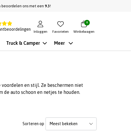
n beoordelen ons met een
9.3
!
0
antbeoordelingen
Inloggen
Favorieten
Winkelwagen
Truck & Camper
Meer
voordelen en stijl. Ze beschermen niet
m de auto schoon en netjes te houden.
Sorteren op