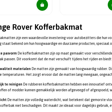
nge Rover Kofferbakmat
akmatten zijn een waardevolle investering voor autobezitters die hun v
ng staat bekend om hun hoogwaardige en duurzame producten, speciaal o
te pasvorm
De kofferbakmatten zijn op maat gemaakt voor verschillende
ak passen. Dit voorkomt dat de mat verschuift tijdens het rijden en bie
waliteit materialen
De matten zijn gemaakt van hoogwaardig rubber. Dit
e temperaturen. Het zorgt ervoor dat de matten lang meegaan, ongeac
jk te reinigen
De rubberen kofferbakmatten hebben een innovatief ontw
offen of modder kunnen gemakkelijk worden afgeveegd of afgespoeld, wa
icht
De matten zijn volledig waterdicht, wat betekent dat gemorste vloe
kofferbak niet beschadigen. Dit maakt ze ideaal voor dagelijks gebruik, 