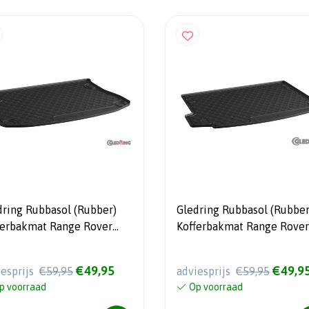
dring Rubbasol (Rubber)
Gledring Rubbasol (Rubber
ferbakmat Range Rover
Kofferbakmat Range Rover
que 5-deurs 2011-2019
Evoque 5-deurs 2019-
€49,95
€49,9
iesprijs
€59,95
adviesprijs
€59,95
p voorraad
Op voorraad