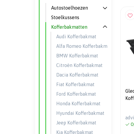
Autostoelhoezen
Stoelkussens
Kofferbakmatten
Audi Kofferbakmat
Alfa Romeo Kofferbakmat
BMW Kofferbakmat
Citroën Kofferbakmat
Dacia Kofferbakmat
Fiat Kofferbakmat
Gle
Ford Kofferbakmat
Kof
Honda Kofferbakmat
Evo
Hyundai Kofferbakmat
adv
Jeep Kofferbakmat
O
Kia Kofferbakmat