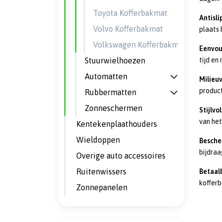
Toyota Kofferbakmat
Antisli
Volvo Kofferbakmat
plaats 
Volkswagen Kofferbakmat
Eenvou
Stuurwielhoezen
tijd en
Automatten
Milieuv
produc
Rubbermatten
Zonneschermen
Stijlvo
van het
Kentekenplaathouders
Wieldoppen
Besche
bijdraa
Overige auto accessoires
Ruitenwissers
Betaalb
kofferb
Zonnepanelen