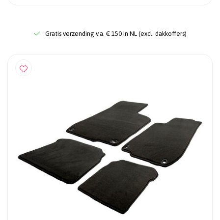
Gratis verzending v.a. € 150 in NL (excl. dakkoffers)