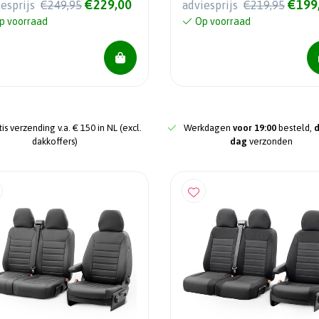
€229,00
€199
iesprijs
€249,95
adviesprijs
€219,95
p voorraad
Op voorraad
is verzending v.a. € 150 in NL (excl.
Werkdagen
voor 19:00
besteld,
dakkoffers)
dag
verzonden