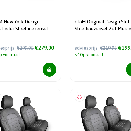
M New York Design
otoM Original Design Stof
stleder Stoelhoezenset
Stoelhoezenset 2+1 Merc
 Mercedes Sprinter 2018-
Sprinter 2018- (Comfortlin
andard)
€279,00
€199
iesprijs
€299,95
adviesprijs
€219,95
p voorraad
Op voorraad