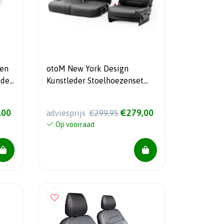
fen
otoM New York Design
edes
Kunstleder Stoelhoezenset
2+1 Mercedes Vito 2003-2014
(geen armsteun op bank)
,00
€279,00
adviesprijs
€299,95
Op voorraad