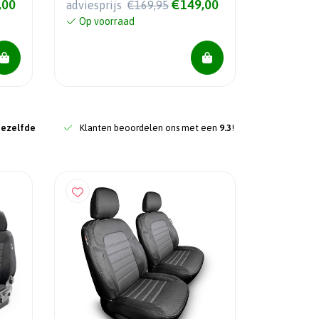
,00
€149,00
adviesprijs
€169,95
NV250 2019-
Op voorraad
dezelfde
Klanten beoordelen ons met een
9.3
!