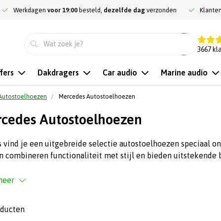
Werkdagen
voor 19:00
besteld,
dezelfde dag
verzonden
Klante
9.3
3667
kl
fers
Dakdragers
Car audio
Marine audio
Autostoelhoezen
Mercedes Autostoelhoezen
cedes Autostoelhoezen
s vind je een uitgebreide selectie autostoelhoezen speciaal
 combineren functionaliteit met stijl en bieden uitstekende 
meer
oducten