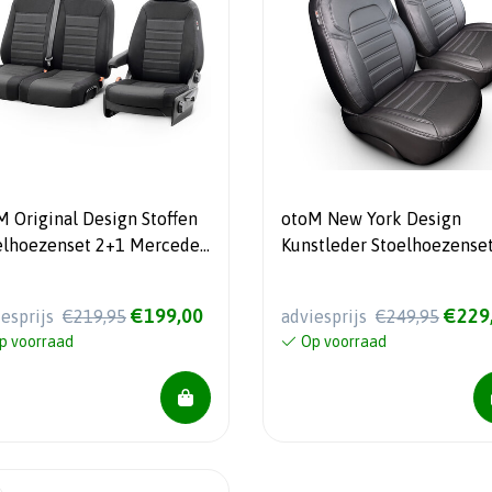
M Original Design Stoffen
otoM New York Design
elhoezenset 2+1 Mercedes
Kunstleder Stoelhoezense
nter 2018- (Standard)
1+1 Mercedes Sprinter 20
(Standard)
€199,00
€229
iesprijs
€219,95
adviesprijs
€249,95
p voorraad
Op voorraad