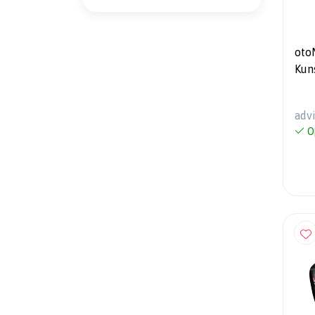
oto
Kun
2+1
(St
adv
O