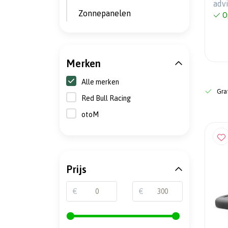
adv
Zonnepanelen
O
Merken
Alle merken
Grat
Red Bull Racing
otoM
Prijs
€
€