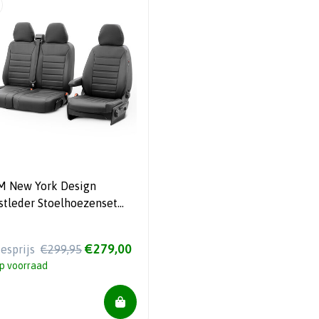
M New York Design
stleder Stoelhoezenset
 Mercedes Sprinter 2018-
mfortline)
€279,00
iesprijs
€299,95
p voorraad