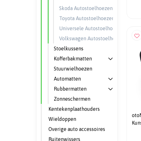
Skoda Autostoelhoezen
Toyota Autostoelhoezen
Universele Autostoelhoezen
Volkswagen Autostoelhoezen
Stoelkussens
Kofferbakmatten
Stuurwielhoezen
Automatten
Rubbermatten
Zonneschermen
Kentekenplaathouders
oto
Wieldoppen
Kun
Overige auto accessoires
1+1
Ruitenwissers