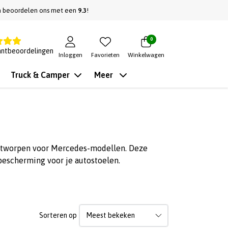
n beoordelen ons met een
9.3
!
0
antbeoordelingen
Inloggen
Favorieten
Winkelwagen
Truck & Camper
Meer
 ontworpen voor Mercedes-modellen. Deze
bescherming voor je autostoelen.
Sorteren op