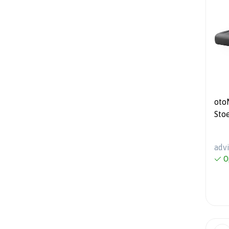
oto
Sto
Spri
adv
O