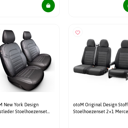
M New York Design
otoM Original Design Stof
stleder Stoelhoezenset
Stoelhoezenset 2+1 Merc
 Mercedes Vito 2014-
Vito 2003-2014 (geen
armsteun op bank)