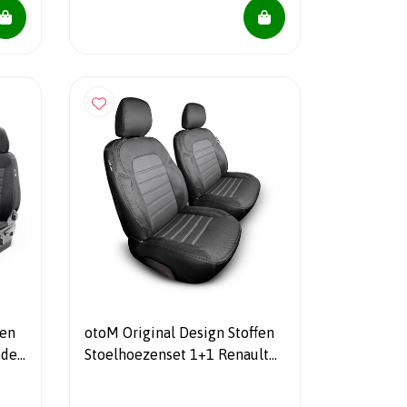
fen
otoM Original Design Stoffen
edes
Stoelhoezenset 1+1 Renault
Kangoo 2008-2015/Mercedes
Citan 2012-2021/Nissan