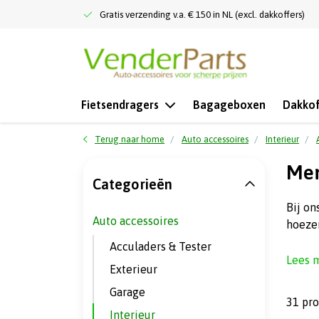
Gratis verzending v.a. € 150 in NL (excl. dakkoffers)
Fietsendragers
Bagageboxen
Dakkof
Terug naar home
Auto accessoires
Interieur
Mer
Categorieën
Bij on
Auto accessoires
hoezen
Acculaders & Tester
Lees 
Exterieur
Garage
31 pr
Interieur