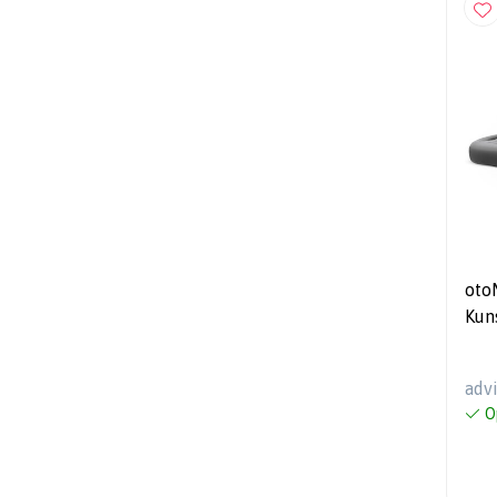
oto
Kun
2+1
(Co
adv
O