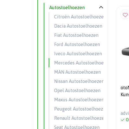
Autostoelhoezen
Citroën Autostoelhoezen
Dacia Autostoelhoezen
Fiat Autostoelhoezen
Ford Autostoelhoezen
Iveco Autostoelhoezen
Mercedes Autostoelhoezen
MAN Autostoelhoezen
Nissan Autostoelhoezen
oto
Opel Autostoelhoezen
Kun
Maxus Autostoelhoezen
2+1
Peugeot Autostoelhoezen
adv
Renault Autostoelhoezen
O
Seat Autostoelhoezen