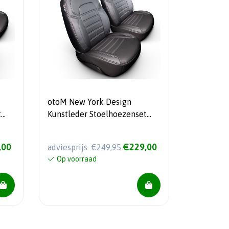
otoM New York Design
t
Kunstleder Stoelhoezenset
18-
1+1 Mercedes Sprinter 2018-
(Comfortline)
,00
€229,00
adviesprijs
€249,95
Op voorraad