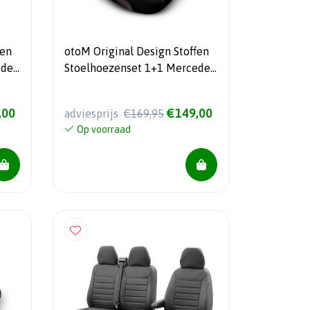
fen
otoM Original Design Stoffen
edes
Stoelhoezenset 1+1 Mercedes
e)
Citan (W420) 2021-
,00
€149,00
adviesprijs
€169,95
Op voorraad