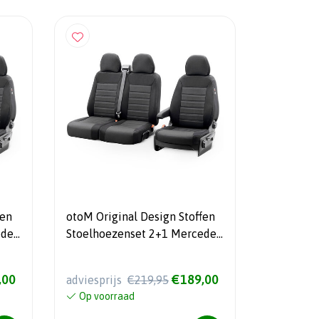
fen
otoM Original Design Stoffen
edes
Stoelhoezenset 2+1 Mercedes
Citan (W420) 2021-
,00
€189,00
adviesprijs
€219,95
in
Op voorraad