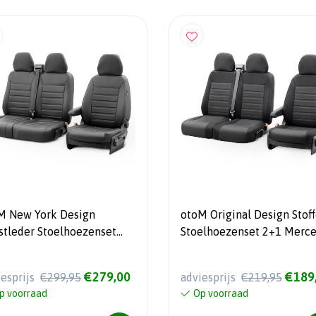
M New York Design
otoM Original Design Stof
stleder Stoelhoezenset
Stoelhoezenset 2+1 Merc
 Mercedes Vito 2014-
Sprinter 2006-
2017/Volkswagen Crafter
€279,00
€189
iesprijs
€299,95
adviesprijs
€219,95
2007-2014 (met armsteun 
p voorraad
Op voorraad
bank)