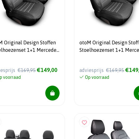
M Original Design Stoffen
otoM Original Design Stof
elhoezenset 1+1 Mercedes
Stoelhoezenset 1+1 Merc
 2020- (armsteun aan
Vito 2014-
tuurders- en
€149,00
€149
iesprijs
€169,95
adviesprijs
€169,95
agiersstoel)
p voorraad
Op voorraad