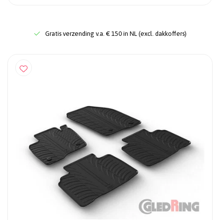
Gratis verzending v.a. € 150 in NL (excl. dakkoffers)