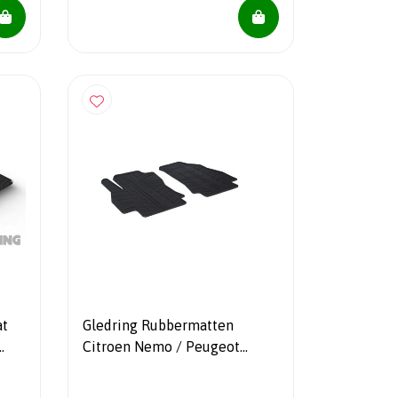
at
Gledring Rubbermatten
Citroen Nemo / Peugeot
Bipper / Fiat Fiorino 2008- (TK
profiel 2-delig)