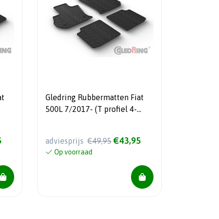
at
Gledring Rubbermatten Fiat
500L 7/2017- (T profiel 4-
l 4-
delig + montageclips)
5
€43,95
adviesprijs
€49,95
Op voorraad