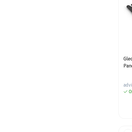
Gle
Pand
+ m
adv
O