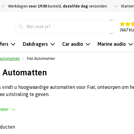
Werkdagen
voor 19:00
besteld,
dezelfde dag
verzonden
Klante
9.3
3667
kl
fers
Dakdragers
Car audio
Marine audio
Automatten
Fiat Automatten
t Automatten
s vindt u hoogwaardige automatten voor Fiat, ontworpen om h
xe uitstraling te geven.
meer
oducten