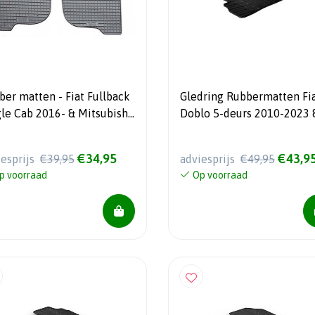
ber matten - Fiat Fullback
Gledring Rubbermatten Fi
gle Cab 2016- & Mitsubishi
Doblo 5-deurs 2010-2023 
0 - Triton Single Cab 2015-
Opel Combo 5-deurs 2011
elig + montagesysteem
2018 (Half Cargo) (T profie
€34,95
€43,9
iesprijs
€39,95
adviesprijs
€49,95
delig + montageclips)
p voorraad
Op voorraad