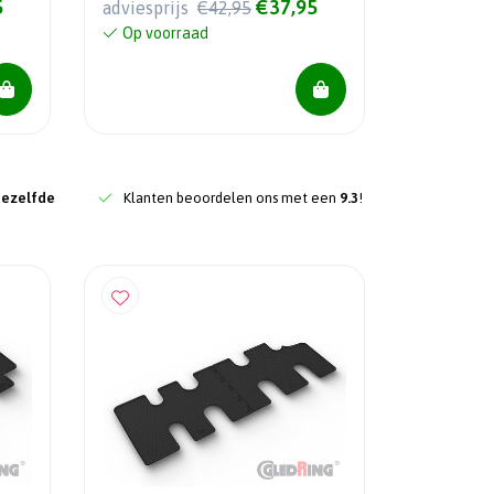
5
€37,95
adviesprijs
€42,95
Op voorraad
dezelfde
Klanten beoordelen ons met een
9.3
!