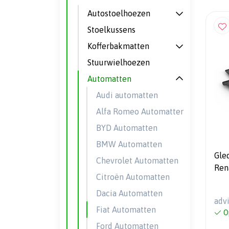
Autostoelhoezen
Stoelkussens
Kofferbakmatten
Stuurwielhoezen
Automatten
Audi automatten
Alfa Romeo Automatten
BYD Automatten
BMW Automatten
Gle
Chevrolet Automatten
Rena
Citroën Automatten
201
Nis
Dacia Automatten
adv
prof
Fiat Automatten
O
mon
Ford Automatten