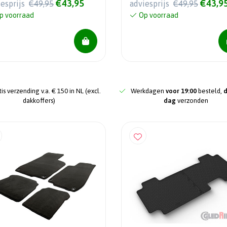
€43,95
€43,9
iesprijs
€49,95
adviesprijs
€49,95
p voorraad
Op voorraad
is verzending v.a. € 150 in NL (excl.
Werkdagen
voor 19:00
besteld,
dakkoffers)
dag
verzonden