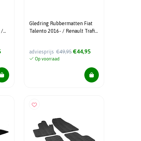
Gledring Rubbermatten Fiat
 /
Talento 2016- / Renault Trafic
fira
2014-2019 / Opel Vivaro
ller
2014-2019 / Nissan NV300
5
€44,95
adviesprijs
€49,95
so
2016- (Bus) (3de zitrij) (G
Op voorraad
l 2-
profiel 2-delig +
montageclips)