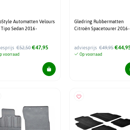
oStyle Automatten Velours
Gledring Rubbermatten
t Tipo Sedan 2016-
Citroën Spacetourer 2016-
Fiat Scudo 2022- / Opel Za
Life 2019- / Peugeot Trave
€47,95
€44,9
iesprijs
€52,50
adviesprijs
€49,95
2016- / Toyota Proace Ver
p voorraad
Op voorraad
2016- (2de zitrij) (G profie
delig + montageclips)