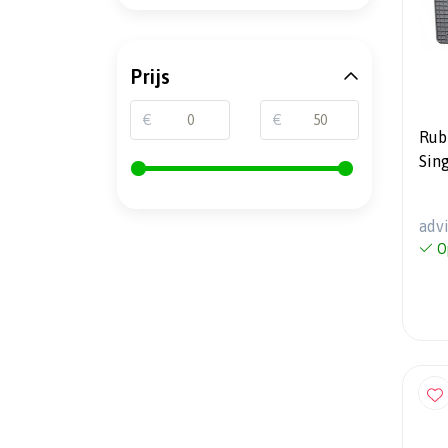
Prijs
€
€
Rub
Sin
L20
2-d
adv
O