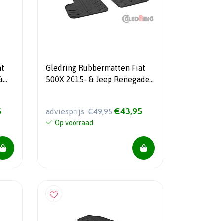
at
Gledring Rubbermatten Fiat
&
500X 2015- & Jeep Renegade
-
na 02/2015- (T profiel 4-delig
l 4-
+ montageclips)
5
€43,95
adviesprijs
€49,95
Op voorraad