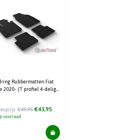
dring Rubbermatten Fiat
 2020- (T profiel 4-delig
ontageclips)
€43,95
iesprijs
€49,95
p voorraad