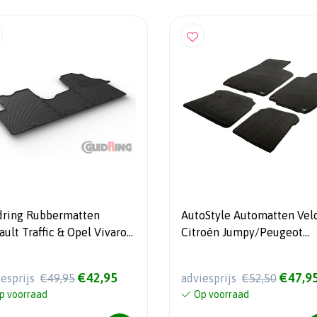
dring Rubbermatten
AutoStyle Automatten Vel
ult Traffic & Opel Vivaro
Citroën Jumpy/Peugeot
4-2019 / Fiat Talento &
Expert/Toyota Proace 201
san NV300 2016- (TK
Opel Vivaro 2019- & Fiat
€42,95
€47,9
iesprijs
€49,95
adviesprijs
€52,50
iel 3-delig +
Scudo 2022- (alleen voor)
p voorraad
Op voorraad
tageclips)
(stoel/bank + ovale clips)