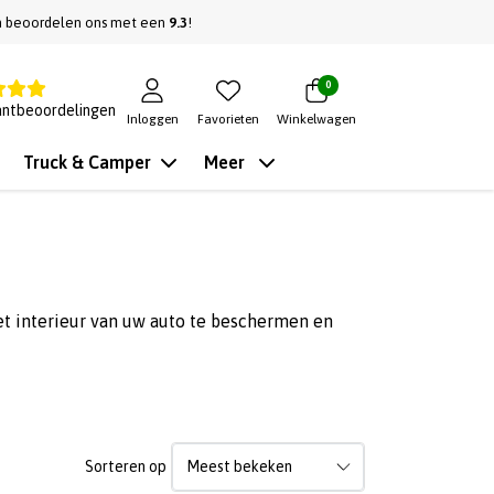
n beoordelen ons met een
9.3
!
0
antbeoordelingen
Inloggen
Favorieten
Winkelwagen
Truck & Camper
Meer
et interieur van uw auto te beschermen en
Sorteren op