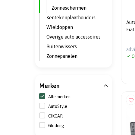
Zonneschermen
Kentekenplaathouders
Aut
Wieldoppen
Fia
Overige auto accessoires
Ruitenwissers
adv
Zonnepanelen
O
Merken
Alle merken
AutoStyle
CIKCAR
Gledring