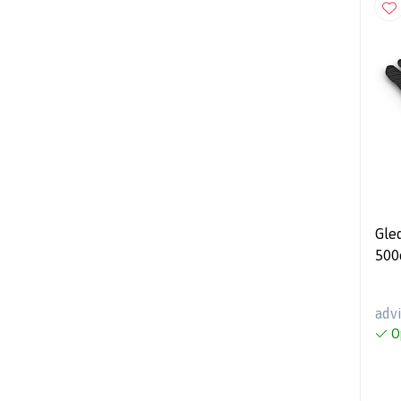
Gle
500e
+ m
adv
O