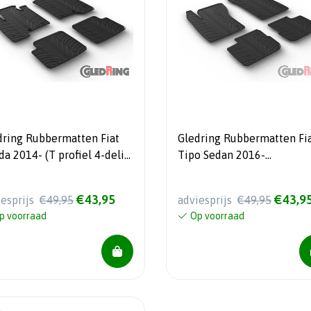
dring Rubbermatten Fiat
Gledring Rubbermatten Fi
a 2014- (T profiel 4-delig
Tipo Sedan 2016-
ontageclips)
(handgeschakeld) (T profie
delig + montageclips)
€43,95
€43,9
iesprijs
€49,95
adviesprijs
€49,95
p voorraad
Op voorraad