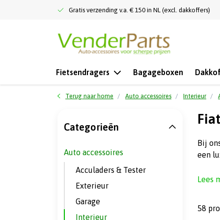
Gratis verzending v.a. € 150 in NL (excl. dakkoffers)
Fietsendragers
Bagageboxen
Dakkof
Terug naar home
Auto accessoires
Interieur
Fia
Categorieën
Bij on
Auto accessoires
een lu
Acculaders & Tester
Lees 
Exterieur
Garage
58 pr
Interieur