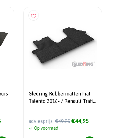
ours
Gledring Rubbermatten Fiat
Talento 2016- / Renault Trafic
6- &
2014-2019 / Opel Vivaro
2014-2019 / Nissan NV300
5
€44,95
adviesprijs
€49,95
2016- (Bus) (1ste zitrij) (G
Op voorraad
profiel 3-delig +
montageclips)