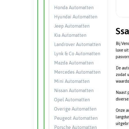
Honda Automatten
Hyundai Automatten
Jeep Automatten
Ss
Kia Automatten
Bij Ven
Landrover Automatten
luxe ui
Lynk & Co Automatten
pasvorm
Mazda Automatten
De auto
Mercedes Automatten
zodat u
Mini Automatten
waardoo
Nissan Automatten
Naast p
diverse
Opel Automatten
Overige Automatten
Onze a
langdur
Peugeot Automatten
uitgebr
Porsche Automatten