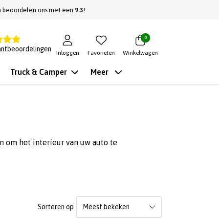
n beoordelen ons met een
9.3
!
0
antbeoordelingen
Inloggen
Favorieten
Winkelwagen
Truck & Camper
Meer
n om het interieur van uw auto te
Sorteren op