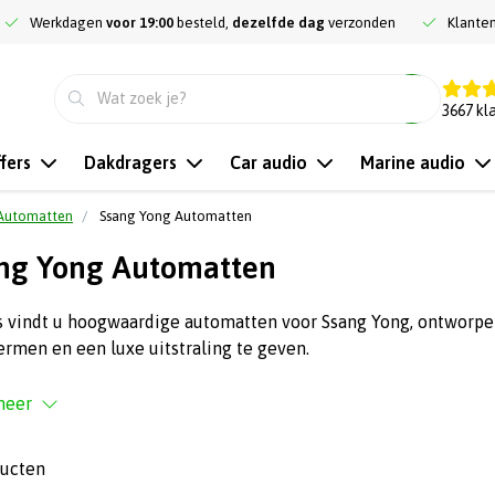
Werkdagen
voor 19:00
besteld,
dezelfde dag
verzonden
Klante
9.3
3667
kl
fers
Dakdragers
Car audio
Marine audio
Automatten
Ssang Yong Automatten
ng Yong Automatten
s vindt u hoogwaardige automatten voor Ssang Yong, ontworpe
rmen en een luxe uitstraling te geven.
meer
ducten