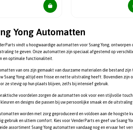
ang Yong Automatten
derParts vindt u hoogwaardige automatten voor Ssang Yong, ontworpen o
tstraling te geven. Onze automatten zijn speciaal afgestemd op verschi
 en optimale functionaliteit.
matten van ons zijn gemaakt van duurzame materialen die bestand zijn teg
w Ssang Yong altijd een frisse en nette uitstraling heeft. Bovendien zijn
r ze stevig op hun plaats blijven, zelfs bij intensief gebruik.
raktische voordelen zorgen de automatten ook voor een stijlvolle touch i
 kleuren en designs die passen bij uw persoonlijke smaak en de uitstraling
utomatten worden met zorg geproduceerd en voldoen aan de hoogste kwa
ig gebruik en ultiem comfort. Kies voor VenderParts en geef uw Ssang Yong
eide assortiment Ssang Yong automatten vandaag nog en ervaar het vers