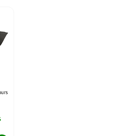
ours
5