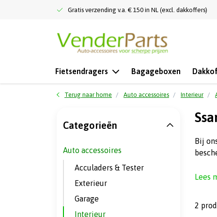
Gratis verzending v.a. € 150 in NL (excl. dakkoffers)
Fietsendragers
Bagageboxen
Dakkof
Terug naar home
Auto accessoires
Interieur
Ssa
Categorieën
Bij on
Auto accessoires
besche
Acculaders & Tester
Lees 
Exterieur
Garage
2 pro
Interieur