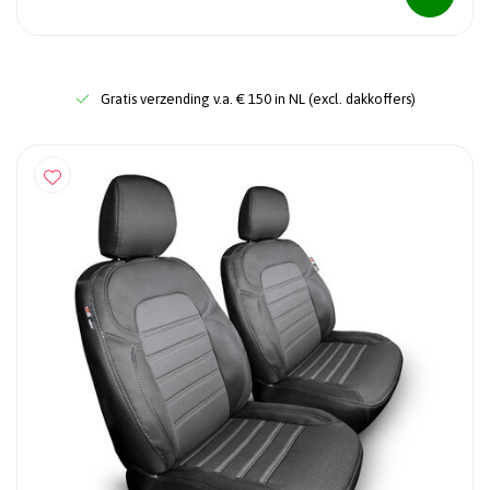
Gratis verzending v.a. € 150 in NL (excl. dakkoffers)