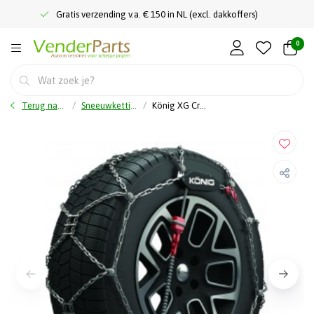
Gratis verzending v.a. € 150 in NL (excl. dakkoffers)
0
Terug naar home
Sneeuwkettingen
König XG Cross 251- 9mm Sneeuwkettingen - Automatisch gespannen - Voor SUV’s en Crossovers