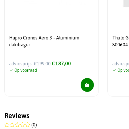
Hapro Cronos Aero 3 - Aluminium
Thule Go
dakdrager
800604 
€187,00
adviesprijs
€199,00
adviesp
Op voorraad
Op vo
Reviews
(0)