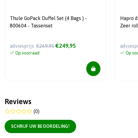
Thule GoPack Duffel Set (4 Bags ) -
Hapro da
800604 - Tassenset
Zeer ro
€249,95
adviesprijs
€269,95
adviesp
Op voorraad
Op vo
Reviews
(0)
SCHRIJF UW BEOORDELING!