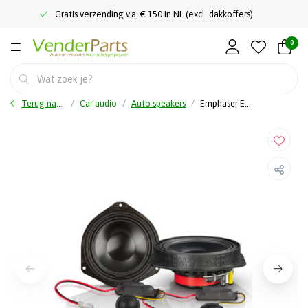
Gratis verzending v.a. € 150 in NL (excl. dakkoffers)
0
Terug naar home
Car audio
Auto speakers
Emphaser EM-FTF2 - Speakers pasklaar - Fiat Ducato, Peugeot Boxer, Citroen Jumper - 2 Weg Composet - 50 Watt RMS