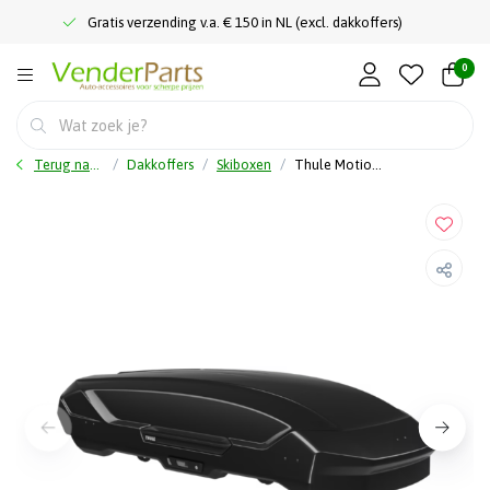
Gratis verzending v.a. € 150 in NL (excl. dakkoffers)
0
Terug naar home
Dakkoffers
Skiboxen
Thule Motion 3 XL - Black Glossy - Dakkoffer - Skikoffer - 500 L