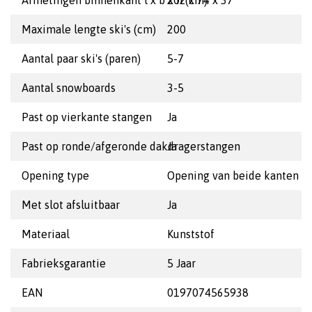
Afmetingen binnenkant l x b x h (cm)
202 x 74 x 37
Maximale lengte ski's (cm)
200
Aantal paar ski's (paren)
5-7
Aantal snowboards
3-5
Past op vierkante stangen
Ja
Past op ronde/afgeronde dakdragerstangen
Ja
Opening type
Opening van beide kanten m
Met slot afsluitbaar
Ja
Materiaal
Kunststof
Fabrieksgarantie
5 Jaar
EAN
0197074565938