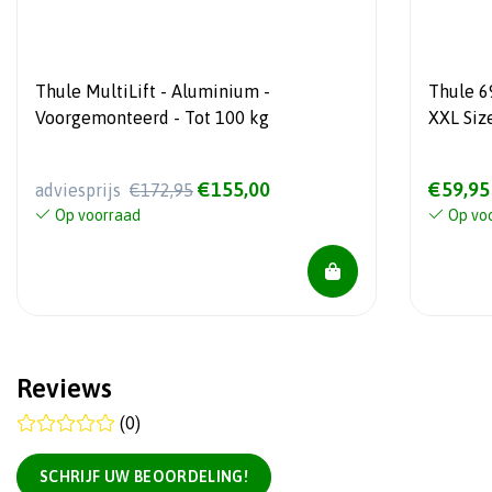
Thule MultiLift - Aluminium -
Thule 6
Voorgemonteerd - Tot 100 kg
XXL Siz
€155,00
€59,95
adviesprijs
€172,95
Op voorraad
Op vo
Reviews
(0)
SCHRIJF UW BEOORDELING!