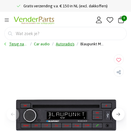
Gratis verzending v.a. € 150 in NL (excl. dakkoffers)
0
Terug naar home
Car audio
Autoradio's
Blaupunkt Milano 200 BT - Autoradio - Bluetooth - CD - MP3 - USB - AUX in