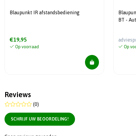
Blaupunkt IR afstandsbediening
Blaupun
BT - Au
4x40 W
€19,95
adviesp
Op voorraad
Op vo
Reviews
(0)
SCHRIJF UW BEOORDELING!