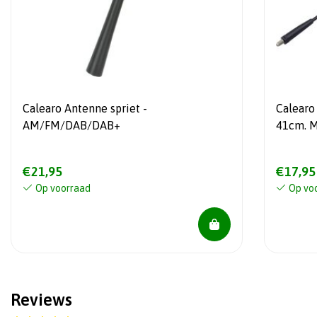
Calearo Antenne spriet -
Calearo Spr
AM/FM/DAB/DAB+
41cm. 
€21,95
€17,95
Op voorraad
Op vo
Reviews