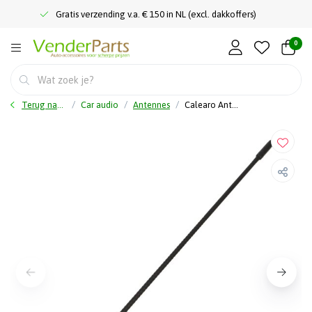
Gratis verzending v.a. € 150 in NL (excl. dakkoffers)
0
Terug naar home
Car audio
Antennes
Calearo Antenne spriet - AM/FM/DAB/DAB+ - Antenne 41 cm