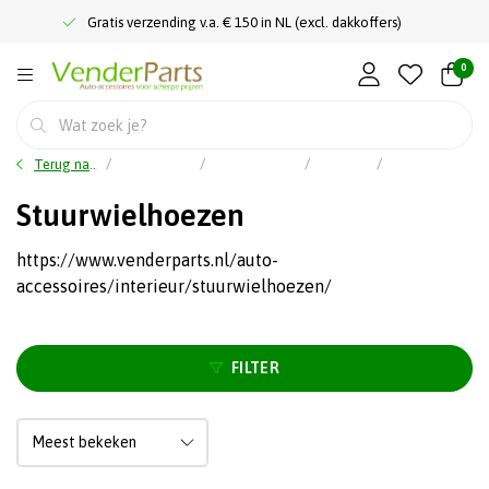
Gratis verzending v.a. € 150 in NL (excl. dakkoffers)
0
Terug naar home
Hoofdmenu
Auto accessoires
Interieur
Stuurwielhoezen
Stuurwielhoezen
https://www.venderparts.nl/auto-
accessoires/interieur/stuurwielhoezen/
FILTER