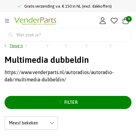
Gratis verzending v.a. € 150 in NL (excl. dakkoffers)
0
Terug naar home
Hoofdmenu
Car audio
Autoradio's
Autoradio DAB+
Multimedia dubbeldin
Multimedia dubbeldin
https://www.venderparts.nl/autoradios/autoradio-
dab/multimedia-dubbeldin/
FILTER