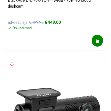
BlackVue DR770X-2CH II 64GB - Full HD cloud
dashcam
€449,00
adviesprijs
€499,95
Op voorraad