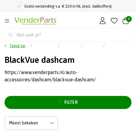
Gratis verzending v.a. € 150 in NL (excl. dakkoffers)
0
Terug naar home
Hoofdmenu
Car audio
Dashcam
BlackVue dashcam
BlackVue dashcam
https://www.venderparts.nl/auto-
accessoires/dashcam/blackvue-dashcam/
FILTER