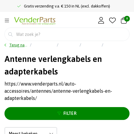
Gratis verzending v.a. € 150 in NL (excl. dakkoffers)
0
Terug naar home
Hoofdmenu
Car audio
Antennes
Antenne verlengkabels en adapterkabels
Antenne verlengkabels en
adapterkabels
https://www.venderparts.nl/auto-
accessoires/antennes/antenne-verlengkabels-en-
adapterkabels/
FILTER