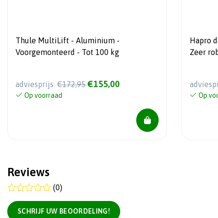
Thule MultiLift - Aluminium -
Hapro da
Voorgemonteerd - Tot 100 kg
Zeer ro
€155,00
adviesprijs
€172,95
adviesp
Op voorraad
Op vo
Reviews
(0)
SCHRIJF UW BEOORDELING!