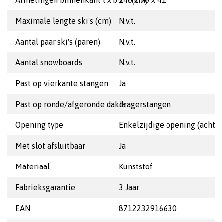
Afmetingen binnenkant l x b x h (cm)
140 x 90 x 41
Maximale lengte ski's (cm)
N.v.t.
Aantal paar ski's (paren)
N.v.t.
Aantal snowboards
N.v.t.
Past op vierkante stangen
Ja
Past op ronde/afgeronde dakdragerstangen
Ja
Opening type
Enkelzijdige opening (achter
Met slot afsluitbaar
Ja
Materiaal
Kunststof
Fabrieksgarantie
3 Jaar
EAN
8712232916630