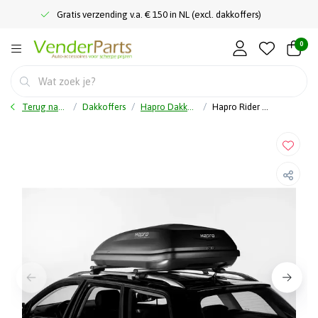
Gratis verzending v.a. € 150 in NL (excl. dakkoffers)
0
Terug naar home
Dakkoffers
Hapro Dakkoffer
Hapro Rider 4.4 MF Antraciet - Dakkoffer - 370 Liter