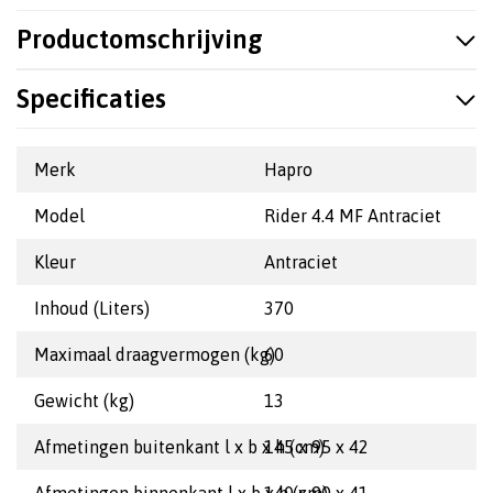
Productomschrijving
Specificaties
Merk
Hapro
Model
Rider 4.4 MF Antraciet
Kleur
Antraciet
Inhoud (Liters)
370
Maximaal draagvermogen (kg)
60
Gewicht (kg)
13
Afmetingen buitenkant l x b x h (cm)
145 x 95 x 42