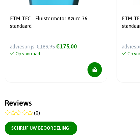
ETM-TEC - Fluistermotor Azure 36
ETM-TEC
standaard
standaa
€175,00
adviesprijs
€189,95
adviesp
Op voorraad
Op vo
Reviews
(0)
SCHRIJF UW BEOORDELING!