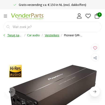
Gratis verzending v.a. € 150 in NL (excl. dakkoffers)
0
Terug naar home
Car audio
Versterkers
Pioneer GM-DX104 - 4 Kanaals Klasse D versterker - 400 Watt