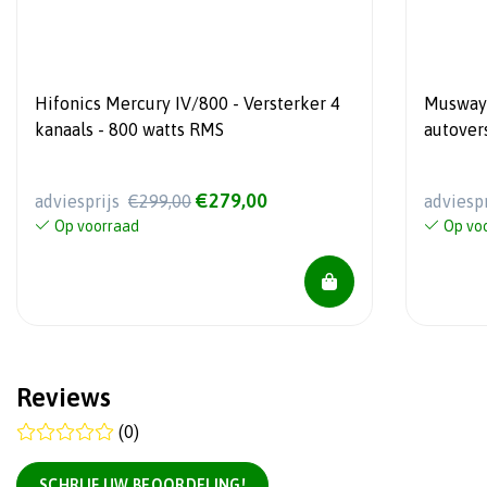
Hifonics Mercury IV/800 - Versterker 4
Musway
kanaals - 800 watts RMS
autoversterker
process
€279,00
adviesprijs
€299,00
adviesp
Op voorraad
Op vo
Reviews
(0)
SCHRIJF UW BEOORDELING!