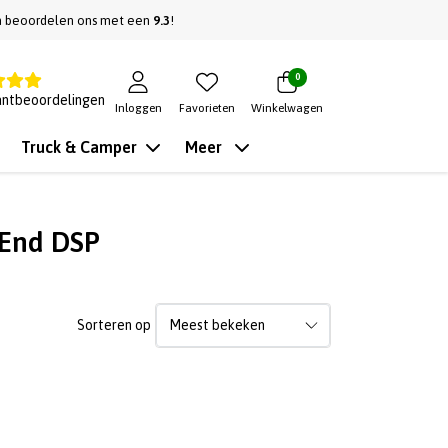
n beoordelen ons met een
9.3
!
0
antbeoordelingen
Inloggen
Favorieten
Winkelwagen
Truck & Camper
Meer
 End DSP
Sorteren op