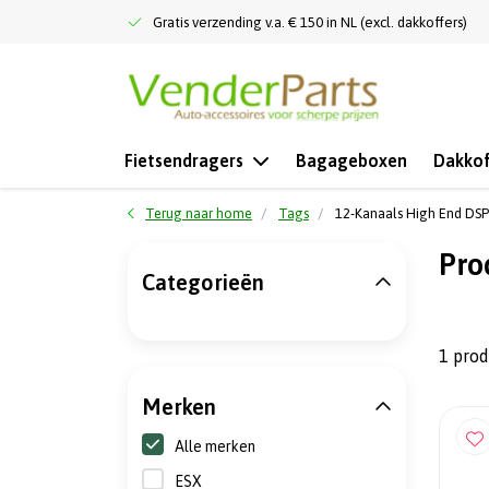
Gratis verzending v.a. € 150 in NL (excl. dakkoffers)
Fietsendragers
Bagageboxen
Dakkof
Terug naar home
Tags
12-Kanaals High End DSP
Pro
Categorieën
1 pro
Merken
Alle merken
ESX