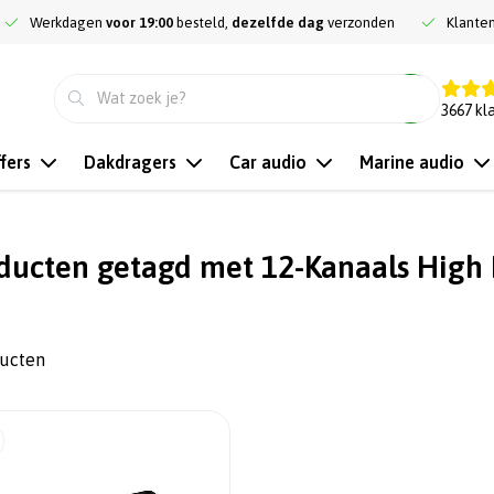
Werkdagen
voor 19:00
besteld,
dezelfde dag
verzonden
Klante
9.3
3667
kl
fers
Dakdragers
Car audio
Marine audio
ducten getagd met 12-Kanaals High
ducten