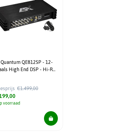
 Quantum QE812SP - 12-
als High End DSP - Hi-RES
yer
iesprijs
€1.499,00
199,00
p voorraad