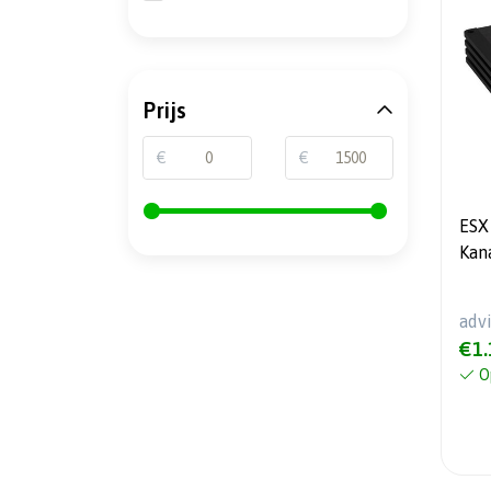
Prijs
€
€
ESX
Kana
Pla
adv
€1.
O