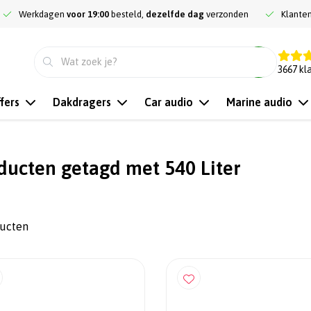
Werkdagen
voor 19:00
besteld,
dezelfde dag
verzonden
Klante
9.3
3667
kl
fers
Dakdragers
Car audio
Marine audio
ducten getagd met 540 Liter
ducten