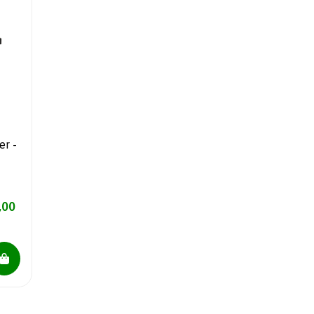
er -
,00