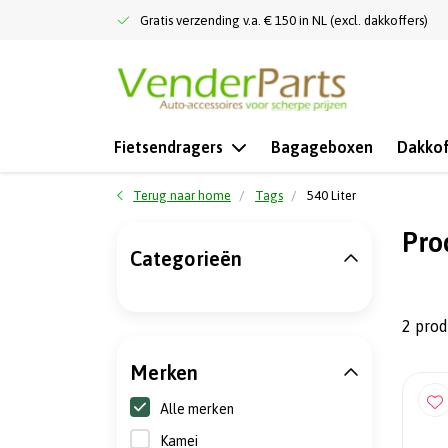
Gratis verzending v.a. € 150 in NL (excl. dakkoffers)
Fietsendragers
Bagageboxen
Dakkof
Terug naar home
Tags
540 Liter
Pro
Categorieën
2 pro
Merken
Alle merken
Kamei