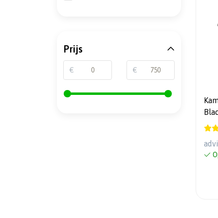
Prijs
€
€
Kam
Blac
adv
O