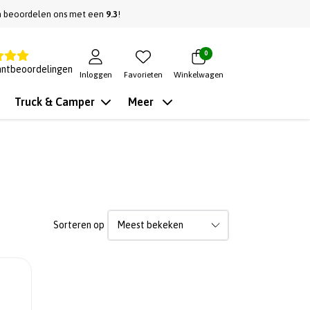
n beoordelen ons met een
9.3
!
0
antbeoordelingen
Inloggen
Favorieten
Winkelwagen
Truck & Camper
Meer
Sorteren op