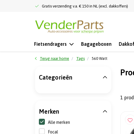
Gratis verzending v.a. € 150 in NL (excl. dakkoffers)
Fietsendragers
Bagageboxen
Dakkof
Terug naar home
Tags
560 Watt
Pro
Categorieën
1 pro
Merken
Alle merken
Focal