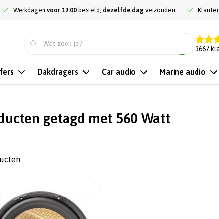
Werkdagen
voor 19:00
besteld,
dezelfde dag
verzonden
Klante
9.3
3667
kl
fers
Dakdragers
Car audio
Marine audio
ducten getagd met 560 Watt
ducten