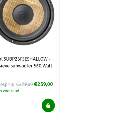
al SUBP25FSESHALLOW -
sieve subwoofer 560 Watt
€259,00
iesprijs
€279,00
p voorraad