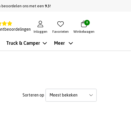
n beoordelen ons met een
9.3
!
0
antbeoordelingen
Inloggen
Favorieten
Winkelwagen
Truck & Camper
Meer
Sorteren op