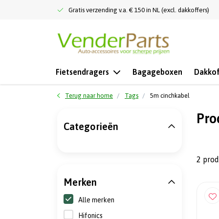
Gratis verzending v.a. € 150 in NL (excl. dakkoffers)
Fietsendragers
Bagageboxen
Dakkof
Terug naar home
Tags
5m cinchkabel
Pro
Categorieën
2 pro
Merken
Alle merken
Hifonics