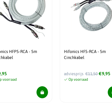
onics HFP5-RCA - 5m
Hifonics HF5-RCA - 5m
chkabel
Cinchkabel
,95
€9,95
adviesprijs
€11,50
p voorraad
Op voorraad