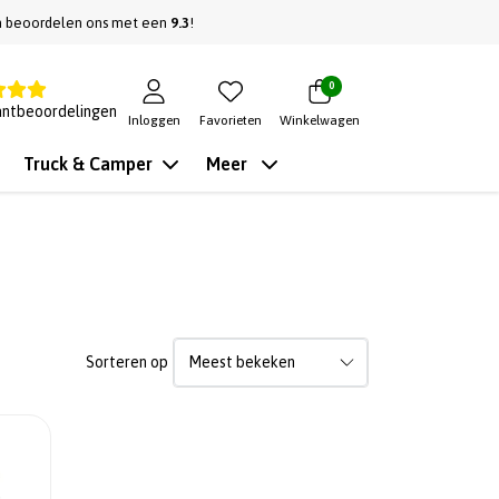
n beoordelen ons met een
9.3
!
0
antbeoordelingen
Inloggen
Favorieten
Winkelwagen
Truck & Camper
Meer
Sorteren op