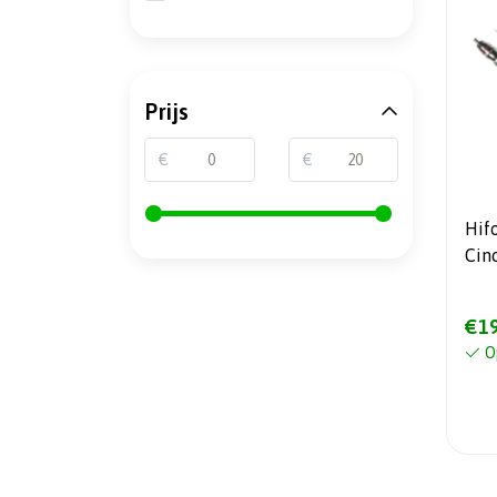
Prijs
€
€
Hif
Cin
€19
O