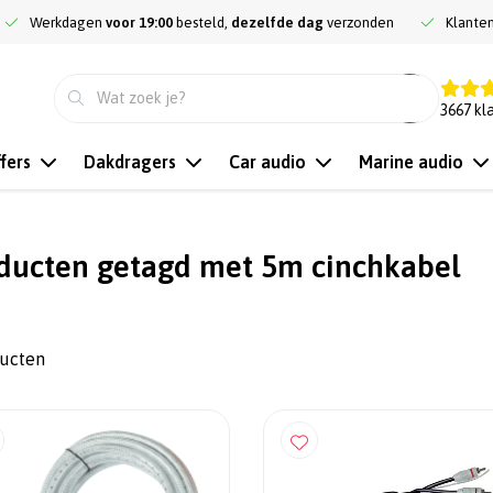
Werkdagen
voor 19:00
besteld,
dezelfde dag
verzonden
Klante
9.3
3667
kl
fers
Dakdragers
Car audio
Marine audio
ducten getagd met 5m cinchkabel
ducten