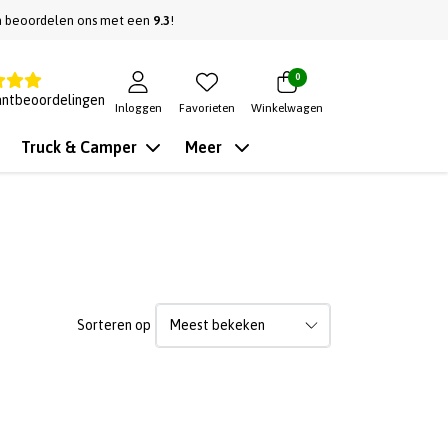
n beoordelen ons met een
9.3
!
0
antbeoordelingen
Inloggen
Favorieten
Winkelwagen
Truck & Camper
Meer
Sorteren op