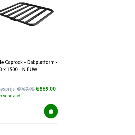
aprock - Dakplatform -
0 x 1500 - NIEUW
€869,00
iesprijs
€969,95
p voorraad