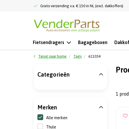
Gratis verzending v.a. € 150 in NL (excl. dakkoffers)
Fietsendragers
Bagageboxen
Dakkof
Terug naar home
Tags
611034
Pro
Categorieën
1 pro
Merken
Alle merken
Thule