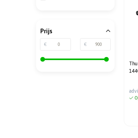
Prijs
€
€
Thule C
144
adv
O