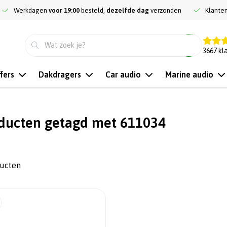
Werkdagen
voor 19:00
besteld,
dezelfde dag
verzonden
Klante
9.3
3667
kl
fers
Dakdragers
Car audio
Marine audio
ducten getagd met 611034
ducten