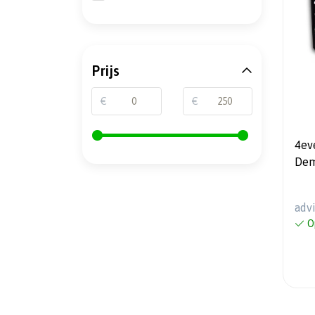
Prijs
€
€
4eve
Dem
Pack
adv
O