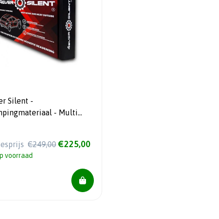
r Silent -
pingmateriaal - Multi
 - 9 vellen
€225,00
iesprijs
€249,00
p voorraad