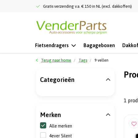
Gratis verzending v.a. € 150 in NL (excl. dakkoffers)
Fietsendragers
Bagageboxen
Dakkof
Terug naar home
Tags
9 vellen
Pro
Categorieën
1 pro
Merken
Alle merken
4ever Silent