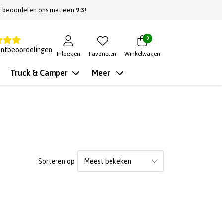
n beoordelen ons met een
9.3
!
0
antbeoordelingen
Inloggen
Favorieten
Winkelwagen
Truck & Camper
Meer
Sorteren op