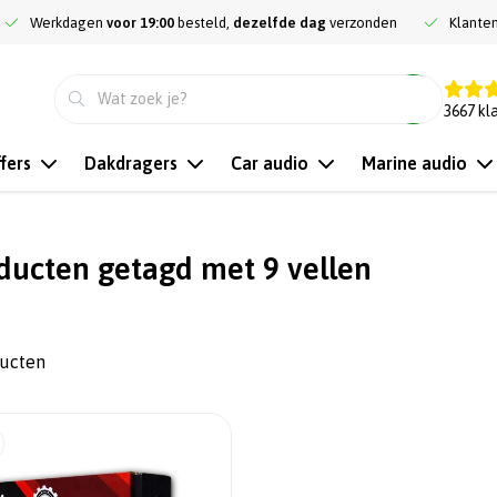
Werkdagen
voor 19:00
besteld,
dezelfde dag
verzonden
Klante
9.3
3667
kl
fers
Dakdragers
Car audio
Marine audio
ducten getagd met 9 vellen
ducten