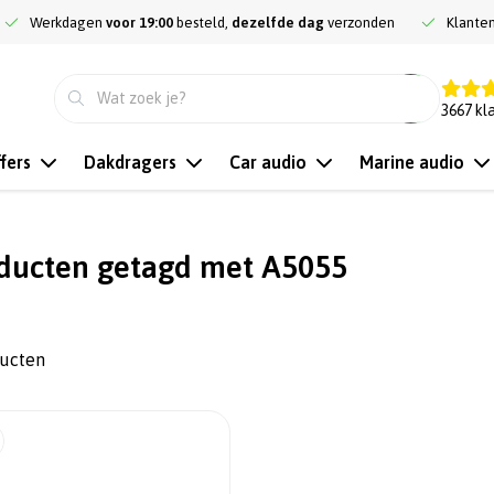
Werkdagen
voor 19:00
besteld,
dezelfde dag
verzonden
Klante
9.3
3667
kl
fers
Dakdragers
Car audio
Marine audio
ducten getagd met A5055
ducten