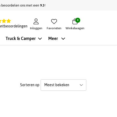
n beoordelen ons met een
9.3
!
0
antbeoordelingen
Inloggen
Favorieten
Winkelwagen
Truck & Camper
Meer
Sorteren op