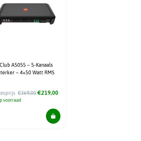
 Club A5055 – 5-Kanaals
sterker – 4×50 Watt RMS
€219,00
iesprijs
€369,00
p voorraad