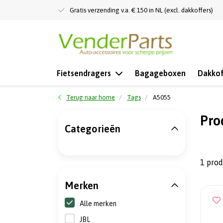
Gratis verzending v.a. € 150 in NL (excl. dakkoffers)
Fietsendragers
Bagageboxen
Dakkof
Terug naar home
Tags
A5055
Pro
Categorieën
1 pro
Merken
Alle merken
JBL