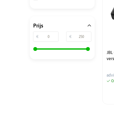
Prijs
€
€
JBL
ver
adv
O