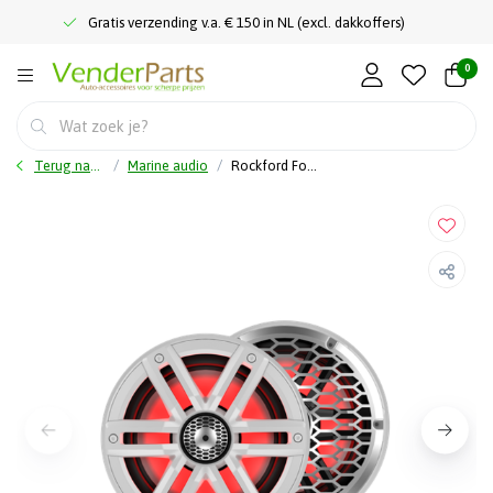
Gratis verzending v.a. € 150 in NL (excl. dakkoffers)
0
Terug naar home
Marine audio
Rockford Fosgate M2-65 - 16,5 cm - Color Optix - Marine speakers - 2-Weg luidsprekers