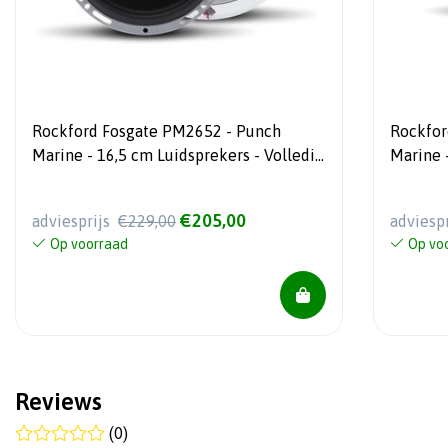
Rockford Fosgate PM2652 - Punch
Rockfor
Marine - 16,5 cm Luidsprekers - Volledig
Marine 
bereik
bereik 
€205,00
adviesprijs
€229,00
adviesp
Op voorraad
Op vo
Reviews
(0)