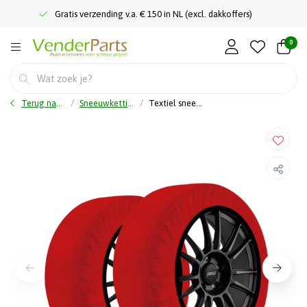
Gratis verzending v.a. € 150 in NL (excl. dakkoffers)
0
Terug naar home
Sneeuwkettingen
Textiel sneeuwkettingen XS - EN16662-1 Önorm V5121 - 2 stuks -Sneeuwsokken