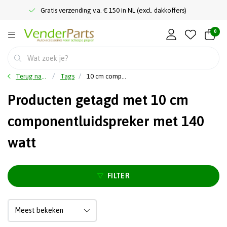
Gratis verzending v.a. € 150 in NL (excl. dakkoffers)
0
Terug naar home
Tags
10 cm componentluidspreker met 140 watt
Producten getagd met 10 cm
componentluidspreker met 140
watt
FILTER