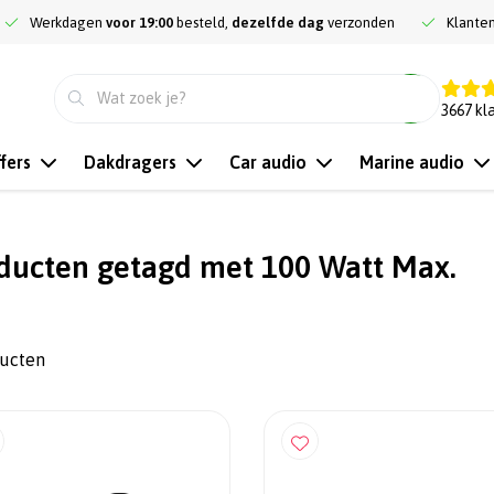
Werkdagen
voor 19:00
besteld,
dezelfde dag
verzonden
Klante
9.3
3667
kl
fers
Dakdragers
Car audio
Marine audio
ducten getagd met 100 Watt Max.
ducten