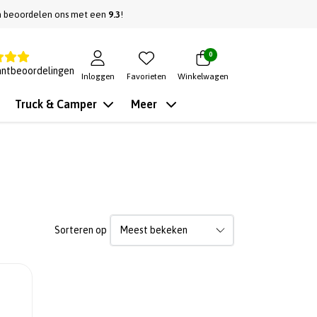
n beoordelen ons met een
9.3
!
0
antbeoordelingen
Inloggen
Favorieten
Winkelwagen
Truck & Camper
Meer
Sorteren op