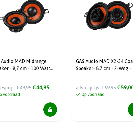
 Audio MAD Midrange
GAS Audio MAD X2-34 Coa
aker - 8,7 cm - 100 Watt
Speaker- 8,7 cm - 2-Weg -
 - 2 Stuks
Watt Max - Luidspreker se
€44,95
€59,0
iesprijs
€49,95
adviesprijs
€69,95
p voorraad
Op voorraad