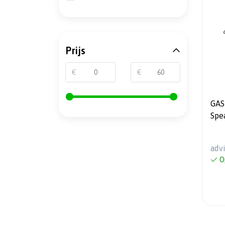
Prijs
€
€
GAS
Spe
Max.
adv
O