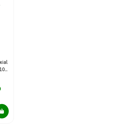
xial
 100
t
0