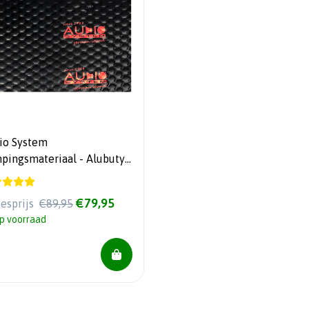
io System
pingsmateriaal - Alubutyl
0 - 8 sheets 50x60 cm
€79,95
iesprijs
€89,95
p voorraad