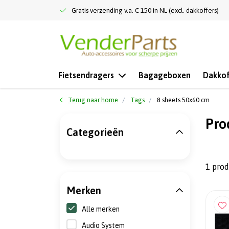
Gratis verzending v.a. € 150 in NL (excl. dakkoffers)
Fietsendragers
Bagageboxen
Dakkof
Terug naar home
Tags
8 sheets 50x60 cm
Pro
Categorieën
1 pro
Merken
Alle merken
Audio System