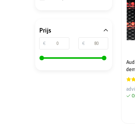
Prijs
€
€
Aud
dem
200
adv
O