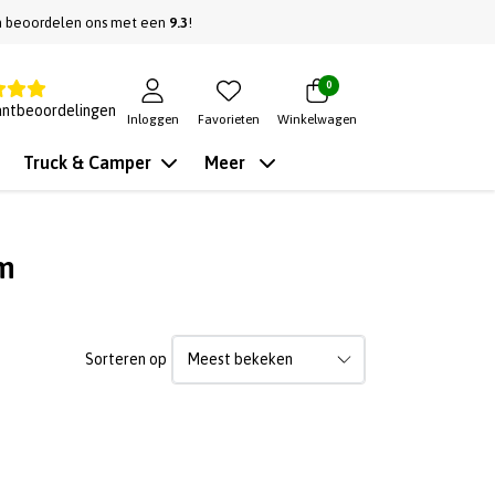
n beoordelen ons met een
9.3
!
0
antbeoordelingen
Inloggen
Favorieten
Winkelwagen
Truck & Camper
Meer
cm
Sorteren op