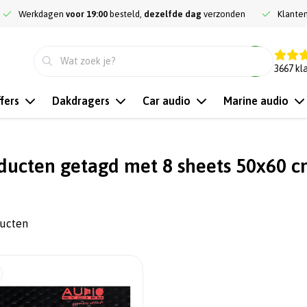
Werkdagen
voor 19:00
besteld,
dezelfde dag
verzonden
Klante
9.3
3667
kl
fers
Dakdragers
Car audio
Marine audio
ducten getagd met 8 sheets 50x60 
ducten