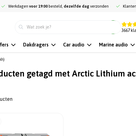
Werkdagen
voor 19:00
besteld,
dezelfde dag
verzonden
Klante
9.3
3667
kl
fers
Dakdragers
Car audio
Marine audio
Ah)
ducten getagd met Arctic Lithium ac
ducten