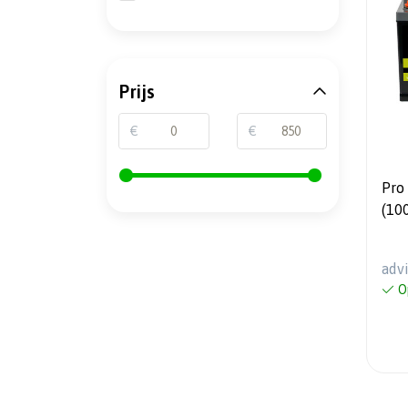
Prijs
€
€
Pro 
(10
adv
O