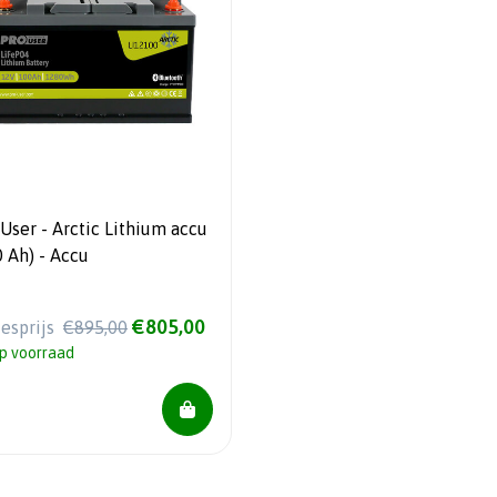
User - Arctic Lithium accu
0 Ah) - Accu
€805,00
iesprijs
€895,00
p voorraad