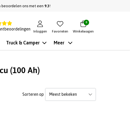
n beoordelen ons met een
9.3
!
0
antbeoordelingen
Inloggen
Favorieten
Winkelwagen
Truck & Camper
Meer
cu (100 Ah)
Sorteren op