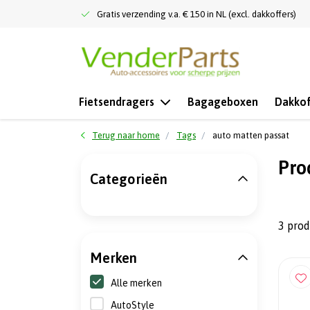
Gratis verzending v.a. € 150 in NL (excl. dakkoffers)
Fietsendragers
Bagageboxen
Dakkof
Terug naar home
Tags
auto matten passat
Pro
Categorieën
3 pro
Merken
Alle merken
AutoStyle