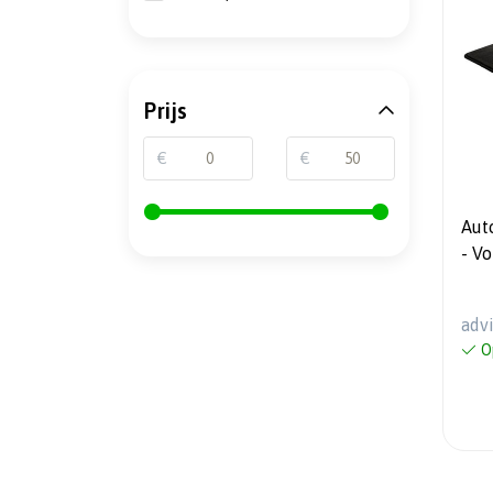
Prijs
€
€
Aut
- V
201
adv
O