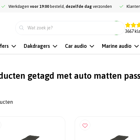
Werkdagen
voor 19:00
besteld,
dezelfde dag
verzonden
Klante
9.3
3667
kl
fers
Dakdragers
Car audio
Marine audio
ducten getagd met auto matten pas
ducten