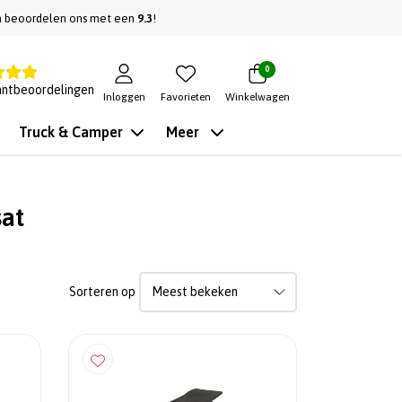
n beoordelen ons met een
9.3
!
0
antbeoordelingen
Inloggen
Favorieten
Winkelwagen
Truck & Camper
Meer
sat
Sorteren op