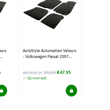
ours
AutoStyle Automatten Velours
- Volkswagen Passat 2007-
2014 incl. CC
5
€47,95
adviesprijs
€52,95
Op voorraad