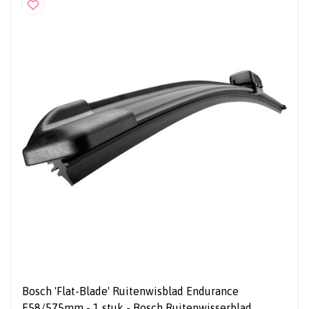
Bosch 'Flat-Blade' Ruitenwisblad Endurance
E58/575mm - 1 stuk - Bosch Ruitenwisserblad