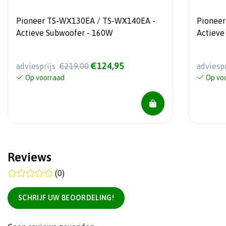
Pioneer TS-WX130EA / TS-WX140EA -
Pionee
Actieve Subwoofer - 160W
Actieve 
afstand
€124,95
adviesprijs
€219,00
adviesp
Op voorraad
Op vo
Reviews
(0)
SCHRIJF UW BEOORDELING!