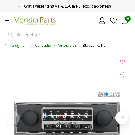
Gratis verzending v.a. € 150 in NL (excl. dakkoffers)
0
Terug naar home
Car audio
Autoradio's
Blaupunkt Frankfurt Stereo - Autoradio retro - DAB+ - BT - USB - AUX