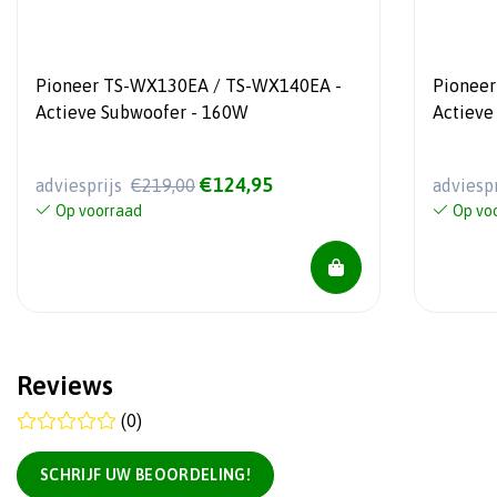
Pioneer TS-WX130EA / TS-WX140EA -
Pionee
Actieve Subwoofer - 160W
Actieve 
afstand
€124,95
adviesprijs
€219,00
adviesp
Op voorraad
Op vo
Reviews
(0)
SCHRIJF UW BEOORDELING!