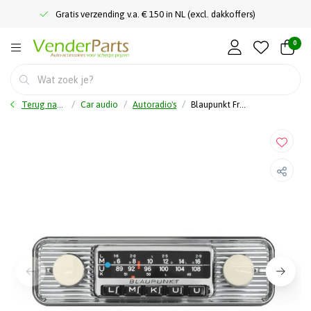
Gratis verzending v.a. € 150 in NL (excl. dakkoffers)
0
Terug naar home
Car audio
Autoradio's
Blaupunkt Frankfurt Stereo Classic - Autoradio retro - DAB+ - BT - USB - AUX