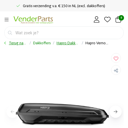
Gratis verzending v.a. € 150 in NL (excl. dakkoffers)
0
Terug naar home
Dakkoffers
Hapro Dakkoffer
Hapro Verno - Antraciet - Dakkoffer - 430 Liter - NIEUW 2026!!!