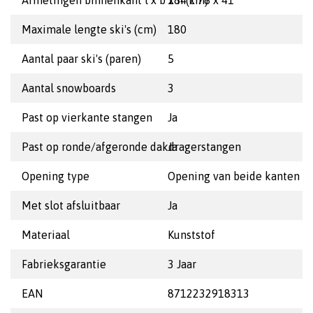
Afmetingen binnenkant l x b x h (cm)
184 x 78 x 41
Maximale lengte ski's (cm)
180
Aantal paar ski's (paren)
5
Aantal snowboards
3
Past op vierkante stangen
Ja
Past op ronde/afgeronde dakdragerstangen
Ja
Opening type
Opening van beide kanten m
Met slot afsluitbaar
Ja
Materiaal
Kunststof
Fabrieksgarantie
3 Jaar
EAN
8712232918313