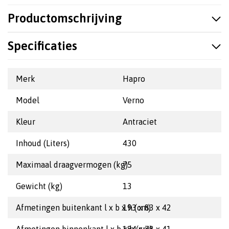
Productomschrijving
Specificaties
Merk
Hapro
Model
Verno
Kleur
Antraciet
Inhoud (Liters)
430
Maximaal draagvermogen (kg)
75
Gewicht (kg)
13
Afmetingen buitenkant l x b x h (cm)
193 x 83 x 42