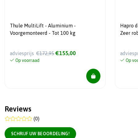
Thule MultiLift - Aluminium -
Hapro da
Voorgemonteerd - Tot 100 kg
Zeer ro
€155,00
adviesprijs
€172,95
adviesp
Op voorraad
Op vo
Reviews
(0)
SCHRIJF UW BEOORDELING!