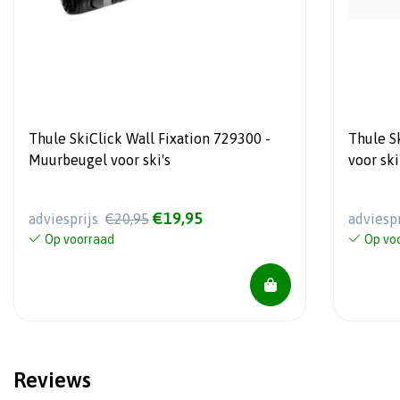
Thule SkiClick Wall Fixation 729300 -
Thule Sk
Muurbeugel voor ski's
voor ski
€19,95
adviesprijs
€20,95
adviesp
Op voorraad
Op vo
Reviews