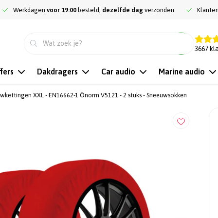
Werkdagen
voor 19:00
besteld,
dezelfde dag
verzonden
Klante
9.3
3667
kl
fers
Dakdragers
Car audio
Marine audio
uwkettingen XXL - EN16662-1 Önorm V5121 - 2 stuks - Sneeuwsokken