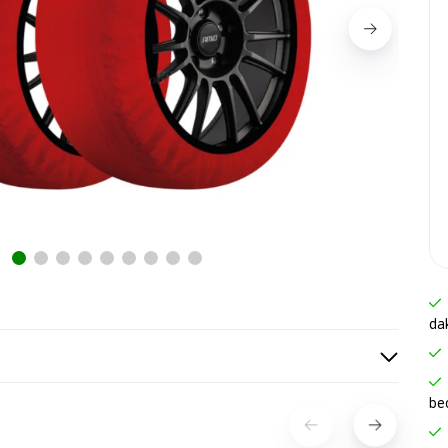
da
be