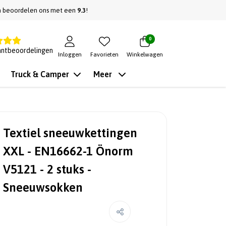
n beoordelen ons met een
9.3
!
0
antbeoordelingen
Inloggen
Favorieten
Winkelwagen
Truck & Camper
Meer
Textiel sneeuwkettingen
XXL - EN16662-1 Önorm
V5121 - 2 stuks -
Sneeuwsokken