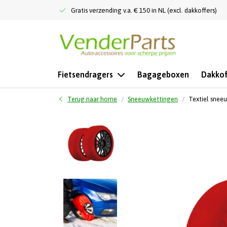
Gratis verzending v.a. € 150 in NL (excl. dakkoffers)
Fietsendragers
Bagageboxen
Dakkof
Terug naar home
Sneeuwkettingen
Textiel snee