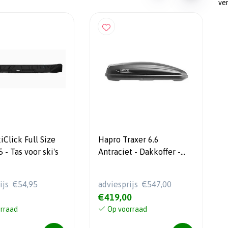
ve
iClick Full Size
Hapro Traxer 6.6
 - Tas voor ski's
Antraciet - Dakkoffer -
410 L - 5 Jaar garantie
ijs
€54,95
adviesprijs
€547,00
€419,00
rraad
Op voorraad